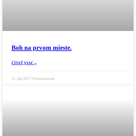
Boh na prvom mieste.
ČÍTAŤ VIAC »
25. júla 2017
Nekomentované