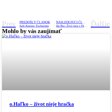
Prev
Ďalšie
PREDOŠLÝ ČLÁNOK
NASLEDUJÚCI ČLÁNOK
Jude Antoine: Eucharistia
Ján Buc: Živá viera v Pána Ježiša v mojom živote
Mohlo by vás zaujímať
o.Haľko – život nieje hračka