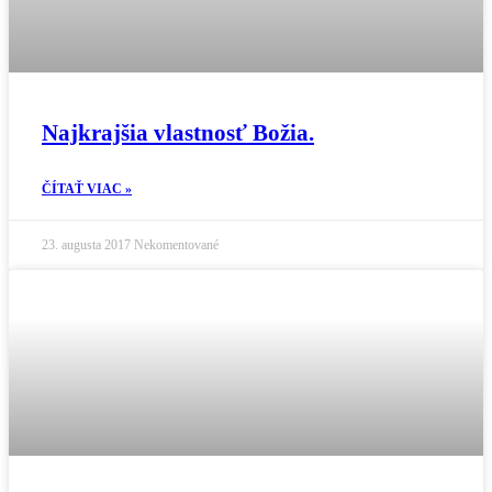
Najkrajšia vlastnosť Božia.
ČÍTAŤ VIAC »
23. augusta 2017
Nekomentované