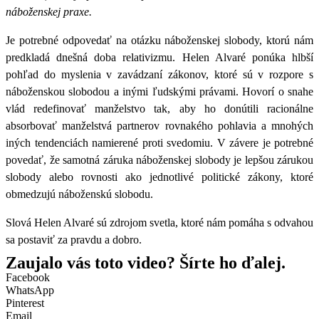
náboženskej praxe.
Je potrebné odpovedať na otázku náboženskej slobody, ktorú nám
predkladá dnešná doba relativizmu. Helen Alvaré ponúka hlbší
pohľad do myslenia v zavádzaní zákonov, ktoré sú v rozpore s
náboženskou slobodou a inými ľudskými právami. Hovorí o snahe
vlád redefinovať manželstvo tak, aby ho donútili racionálne
absorbovať manželstvá partnerov rovnakého pohlavia a mnohých
iných tendenciách namierené proti svedomiu. V závere je potrebné
povedať, že samotná záruka náboženskej slobody je lepšou zárukou
slobody alebo rovnosti ako jednotlivé politické zákony, ktoré
obmedzujú náboženskú slobodu.
Slová Helen Alvaré sú zdrojom svetla, ktoré nám pomáha s odvahou
sa postaviť za pravdu a dobro.
Zaujalo vás toto video? Šírte ho ďalej.
Facebook
WhatsApp
Pinterest
Email