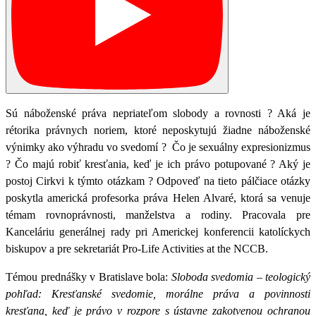
Sú náboženské práva nepriateľom slobody a rovnosti ? Aká je
rétorika právnych noriem, ktoré neposkytujú žiadne náboženské
výnimky ako výhradu vo svedomí ? Čo je sexuálny expresionizmus
? Čo majú robiť kresťania, keď je ich právo potupované ? Aký je
postoj Cirkvi k týmto otázkam ? Odpoveď na tieto pálčiace otázky
poskytla americká profesorka práva Helen Alvaré, ktorá sa venuje
témam rovnoprávnosti, manželstva a rodiny. Pracovala pre
Kanceláriu generálnej rady pri Americkej konferencii katolíckych
biskupov a pre sekretariát Pro-Life Activities at the NCCB.
Témou prednášky v Bratislave bola:
Sloboda svedomia – teologický
pohľad: Kresťanské svedomie, morálne práva a povinnosti
kresťana, keď je právo v rozpore s ústavne zakotvenou ochranou