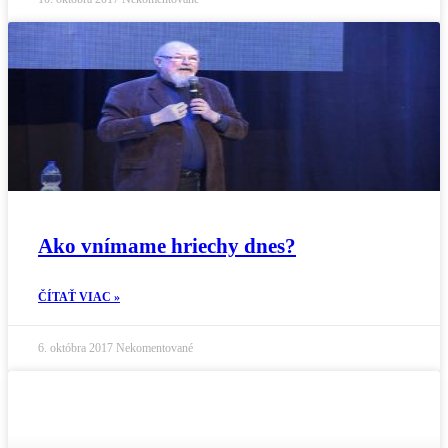
Ako vnímame hriechy dnes?
ČÍTAŤ VIAC »
6. októbra 2017
Nekomentované