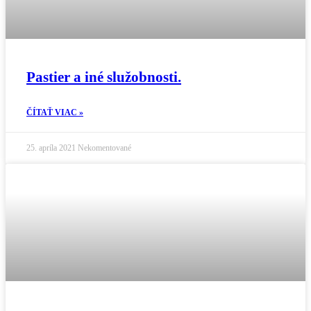
Pastier a iné služobnosti.
ČÍTAŤ VIAC »
25. apríla 2021
Nekomentované