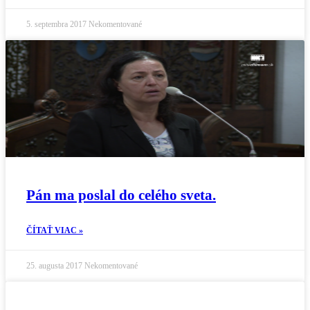
5. septembra 2017
Nekomentované
Pán ma poslal do celého sveta.
ČÍTAŤ VIAC »
25. augusta 2017
Nekomentované