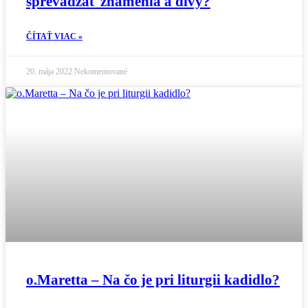
sprevádzať znamenia a divy?
ČÍTAŤ VIAC »
20. mája 2022
Nekomentované
o.Maretta – Na čo je pri liturgii kadidlo?