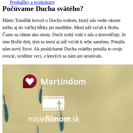
Prednášky a workshopy
Počúvame Ducha svätého?
Mário Tomášik hovorí o Duchu svätom, ktorý nás vedie okrem
iného aj do väčšej hĺbky pri modlitbe. Mení náš vzťah k Bohu.
Často sa cítime ako siroty, Duch svätý volá v nás a dosvedčuje, že
sme Božie deti, tým sa mení aj náš vzťah k sebe samému. Prináša
nám nový život. Ak poslúchame Ducha svätého prináša to svoje
ovocie, uvidíme veci, o ktorých sa nám ani nesnívalo.