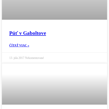
Púť v Gaboltove
ČÍTAŤ VIAC »
13. júla 2017
Nekomentované