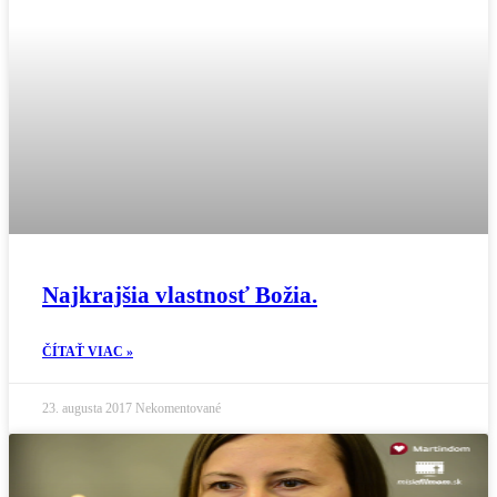
Najkrajšia vlastnosť Božia.
ČÍTAŤ VIAC »
23. augusta 2017
Nekomentované