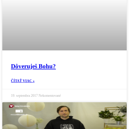
Dôveruješ Bohu?
ČÍTAŤ VIAC »
19. septembra 2017
Nekomentované