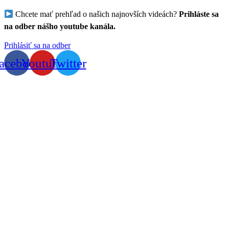
Chcete mať prehľad o našich najnovších videách?
Prihláste sa
na odber nášho youtube kanála.
Prihlásiť sa na odber
acebook
Youtube
Twitter