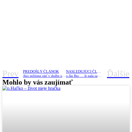
Prev
Ďalšie
PREDOŠLÝ ČLÁNOK
NASLEDUJÚCI ČLÁNOK
Ako môžeme rásť v službe oslobodzovania?
o.Ján Buc … Je naša zameranosť na Boha na 1. mieste?
Mohlo by vás zaujímať