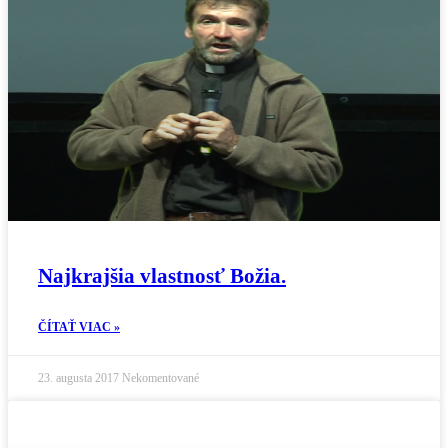
Najkrajšia vlastnosť Božia.
ČÍTAŤ VIAC »
23. augusta 2017
Nekomentované