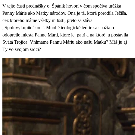
V tejto časti prednášky o. Špánik hovorí v čom spočíva urážka
Panny Márie ako Matky národov. Ona je tá, ktorá porodila Ježiša,
cez ktorého máme všetky milosti, preto sa stáva
„Spoluvykupiteľkou“. Mnohé teologické teórie sa snažia o
odopretie miesta Panne Márii, ktoré jej patrí a na ktoré ju postavila
Svätá Trojica. Vnímame Pannu Máriu ako našu Matku? Máš ju aj
Ty vo svojom srdci?