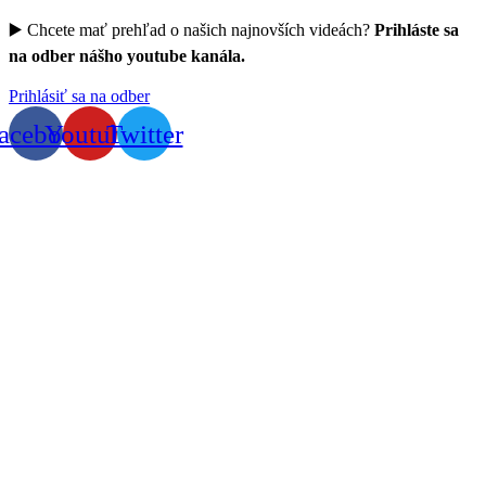
▶️ Chcete mať prehľad o našich najnovších videách?
Prihláste sa
na odber nášho youtube kanála.
Prihlásiť sa na odber
acebook
Youtube
Twitter