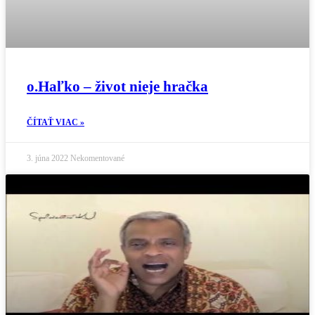
o.Haľko – život nieje hračka
ČÍTAŤ VIAC »
3. júna 2022
Nekomentované