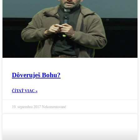
Dôveruješ Bohu?
ČÍTAŤ VIAC »
19. septembra 2017
Nekomentované