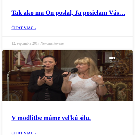
Tak ako ma On poslal, Ja posielam Vás…
ČÍTAŤ VIAC »
12. septembra 2017
Nekomentované
V modlitbe máme veľkú silu.
ČÍTAŤ VIAC »