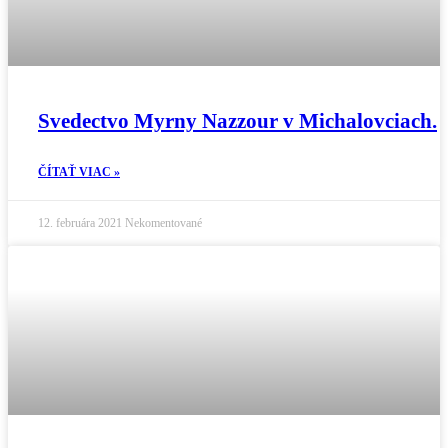
Svedectvo Myrny Nazzour v Michalovciach.
ČÍTAŤ VIAC »
12. februára 2021
Nekomentované