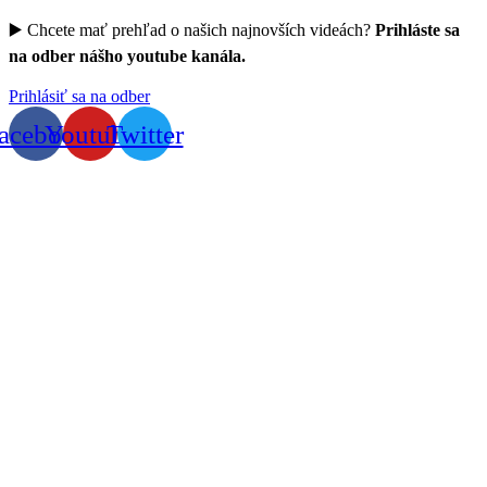
▶️ Chcete mať prehľad o našich najnovších videách?
Prihláste sa
na odber nášho youtube kanála.
Prihlásiť sa na odber
acebook
Youtube
Twitter