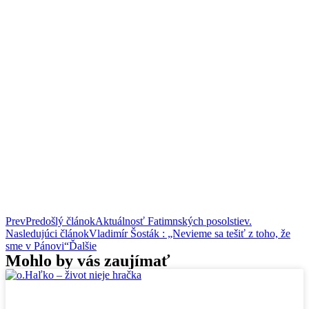
Prev
Predošlý článok
Aktuálnosť Fatimnských posolstiev.
Nasledujúci článok
Vladimír Šosták : „Nevieme sa tešiť z toho, že
sme v Pánovi“
Ďalšie
Mohlo by vás zaujímať