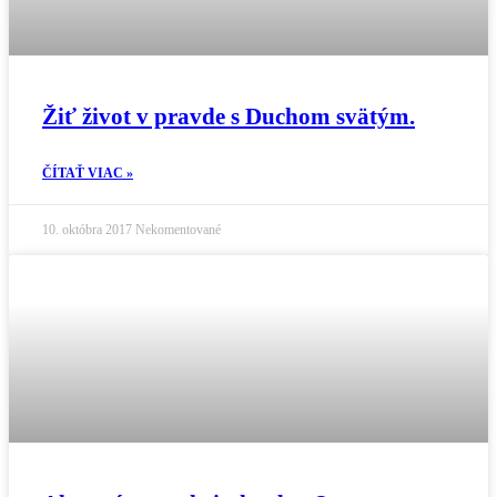
Žiť život v pravde s Duchom svätým.
ČÍTAŤ VIAC »
10. októbra 2017
Nekomentované