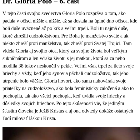
Dr. Gloria Polo – 6. časť
V tejto časti svojho svedectva Gloria Polo rozpráva o tom, ako
padala v očisci nižšie a nižšie, až sa dostala na úplné dno očisca, kde
boli duše uväznené až po krk a veľmi trpeli. Boli tu najmä duše,
ktoré zhrešili cudzoložstvom. Pre Boha je manželstvo sväté a ak
niekto zhreší proti manželstvu, tak zhreší proti Svätej Trojici. Tam
videla Gloria aj svojho otca, ktorý za svojho života bol veľkým
sukničnárom a len vďaka životu s jej matkou, ktorá sa za neho
modlila 38 tokov neskončil v pekle. Veľmi však trpel za tieto svoje
hriechy a vždy, keď jeho synovia páchali cudzoložstvo, tak jeho
utrpenie bolo väčšie. Gloria hovorí, ako sama nahovárala svoje
priateľky na cudzoložstvo, ako bola feministicky založená a ako to
pochopila, tak ako všetci pochopia, keď uvidia svoje hriechy a
dôsledky svojich hriechov. Po tejto skúsenosti vie, že jediným
šťastím človeka je Ježiš Kristus a aj ona odvtedy dokáže ostatných
ľudí milovať láskou Krista.