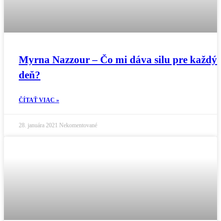
Myrna Nazzour – Čo mi dáva silu pre každý
deň?
ČÍTAŤ VIAC »
28. januára 2021
Nekomentované