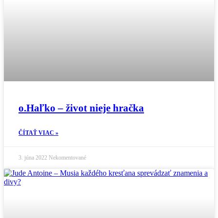
o.Haľko – život nieje hračka
ČÍTAŤ VIAC »
3. júna 2022
Nekomentované