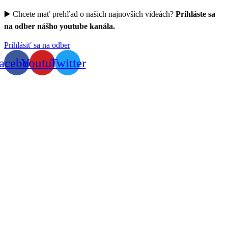
▶️ Chcete mať prehľad o našich najnovších videách?
Prihláste sa
na odber nášho youtube kanála.
Prihlásiť sa na odber
acebook
Youtube
Twitter