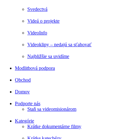
Svedectvá
Videá o projekte
VideoInfo
Videoklipy – nedajú sa sťahovať
Najbližšie sa uvidíme
Modlitbová podpora
Obchod
Domov
Podporte nás
Staň sa videomisionárom
Kategórie
Krátke dokumentárne filmy
Krátke katechézy