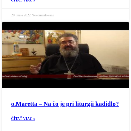
ČÍTAŤ VIAC »
20. mája 2022
Nekomentované
o.Maretta – Na čo je pri liturgii kadidlo?
ČÍTAŤ VIAC »