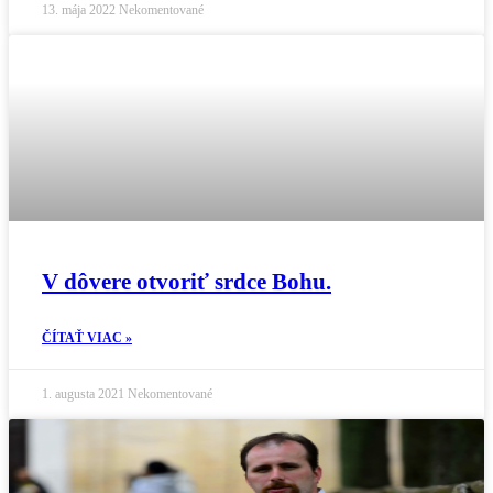
13. mája 2022
Nekomentované
V dôvere otvoriť srdce Bohu.
ČÍTAŤ VIAC »
1. augusta 2021
Nekomentované