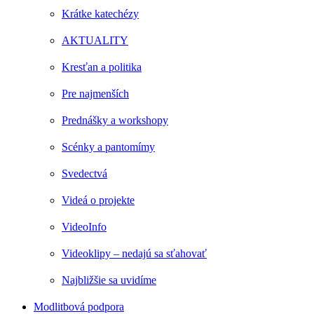
Krátke katechézy
AKTUALITY
Kresťan a politika
Pre najmenších
Prednášky a workshopy
Scénky a pantomímy
Svedectvá
Videá o projekte
VideoInfo
Videoklipy – nedajú sa sťahovať
Najbližšie sa uvidíme
Modlitbová podpora