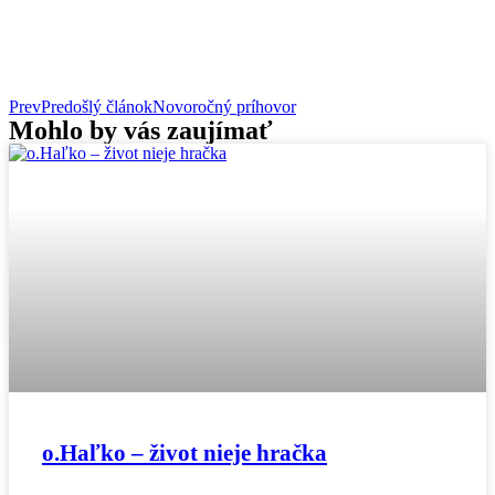
Prev
Predošlý článok
Novoročný príhovor
Mohlo by vás zaujímať
o.Haľko – život nieje hračka