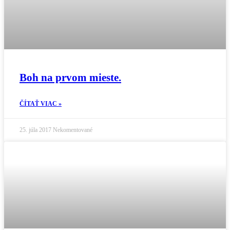
Boh na prvom mieste.
ČÍTAŤ VIAC »
25. júla 2017
Nekomentované