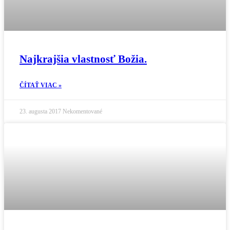
Najkrajšia vlastnosť Božia.
ČÍTAŤ VIAC »
23. augusta 2017
Nekomentované