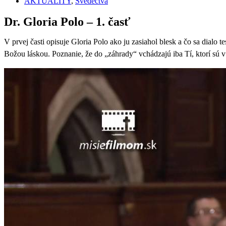
AKTUALITY
,
Svedectvá
Dr. Gloria Polo – 1. časť
V prvej časti opisuje Gloria Polo ako ju zasiahol blesk a čo sa dialo
Božou láskou. Poznanie, že do „záhrady“ vchádzajú iba Tí, ktorí sú v