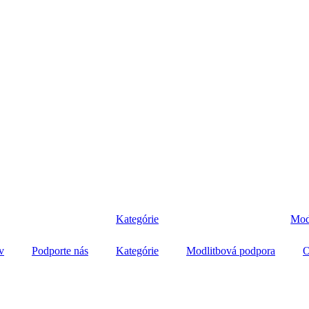
Kategórie
Mod
v
Podporte nás
Kategórie
Modlitbová podpora
O