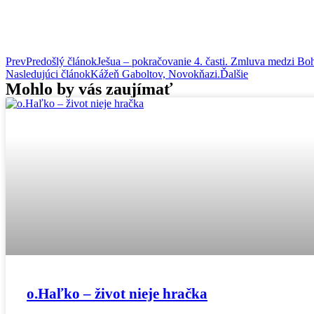
Prev
Predošlý článok
Ješua – pokračovanie 4. časti. Zmluva medzi B
Nasledujúci článok
Kážeň Gaboltov, Novokňazi.
Ďalšie
Mohlo by vás zaujímať
o.Haľko – život nieje hračka