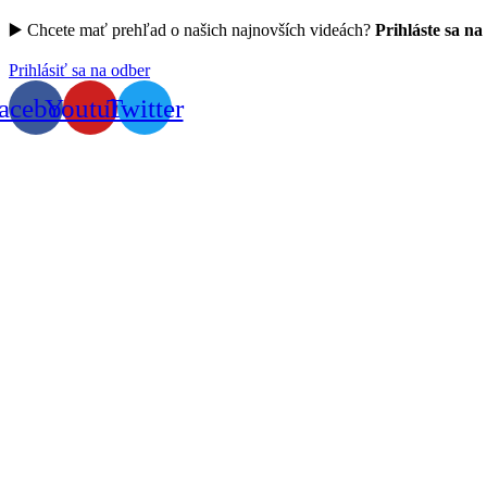
▶️ Chcete mať prehľad o našich najnovších videách?
Prihláste sa na
Prihlásiť sa na odber
acebook
Youtube
Twitter