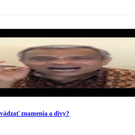
evádzať znamenia a divy?