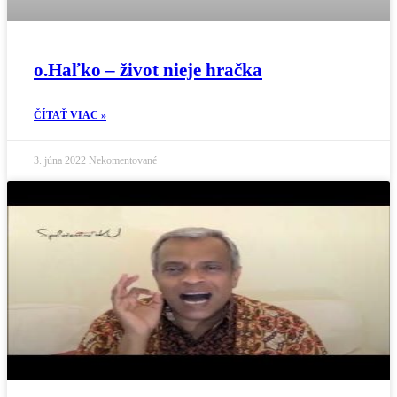
o.Haľko – život nieje hračka
ČÍTAŤ VIAC »
3. júna 2022
Nekomentované