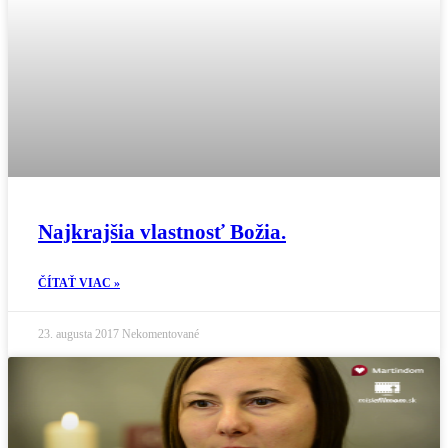
Najkrajšia vlastnosť Božia.
ČÍTAŤ VIAC »
23. augusta 2017
Nekomentované