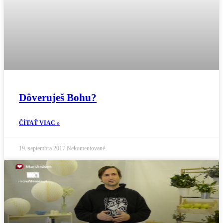
Dôveruješ Bohu?
ČÍTAŤ VIAC »
19. septembra 2017
Nekomentované