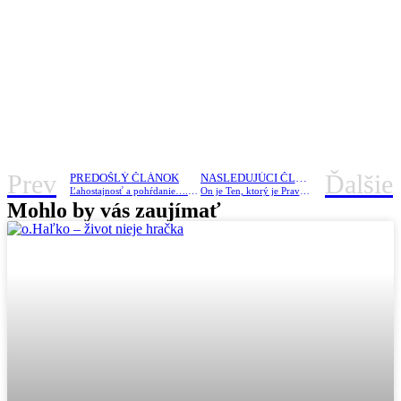
Prev
Ďalšie
PREDOŠLÝ ČLÁNOK
NASLEDUJÚCI ČLÁNOK
Ľahostajnosť a pohŕdanie…. ďaľšia z urázok Panny Márie.
On je Ten, ktorý je Pravda sama.
Mohlo by vás zaujímať