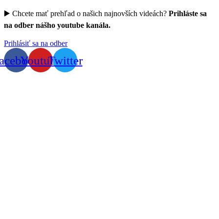
▶️ Chcete mať prehľad o našich najnovších videách?
Prihláste sa
na odber nášho youtube kanála.
Prihlásiť sa na odber
acebook
Youtube
Twitter