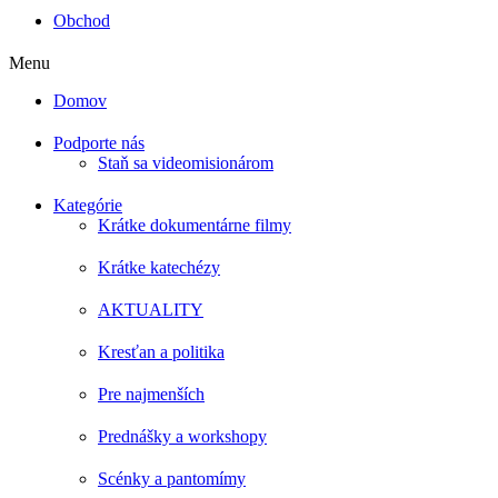
Obchod
Menu
Domov
Podporte nás
Staň sa videomisionárom
Kategórie
Krátke dokumentárne filmy
Krátke katechézy
AKTUALITY
Kresťan a politika
Pre najmenších
Prednášky a workshopy
Scénky a pantomímy