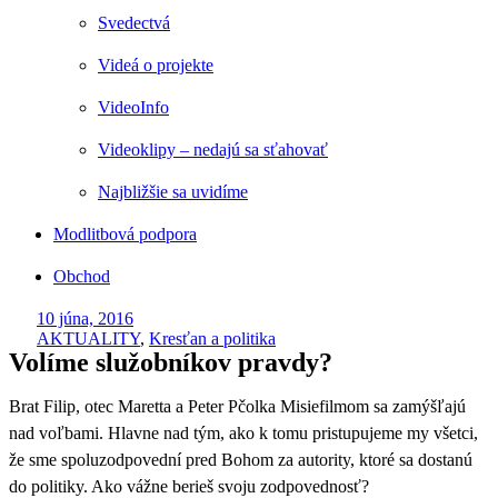
Svedectvá
Videá o projekte
VideoInfo
Videoklipy – nedajú sa sťahovať
Najbližšie sa uvidíme
Modlitbová podpora
Obchod
10 júna, 2016
AKTUALITY
,
Kresťan a politika
Volíme služobníkov pravdy?
Brat Filip, otec Maretta a Peter Pčolka Misiefilmom sa zamýšľajú
nad voľbami. Hlavne nad tým, ako k tomu pristupujeme my všetci,
že sme spoluzodpovední pred Bohom za autority, ktoré sa dostanú
do politiky. Ako vážne berieš svoju zodpovednosť?