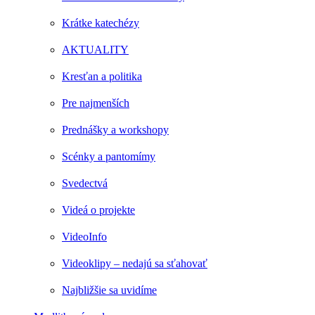
Krátke katechézy
AKTUALITY
Kresťan a politika
Pre najmenších
Prednášky a workshopy
Scénky a pantomímy
Svedectvá
Videá o projekte
VideoInfo
Videoklipy – nedajú sa sťahovať
Najbližšie sa uvidíme