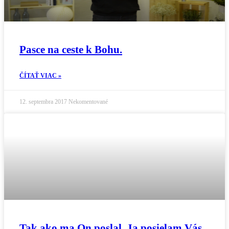
Pasce na ceste k Bohu.
ČÍTAŤ VIAC »
12. septembra 2017
Nekomentované
Tak ako ma On poslal, Ja posielam Vás…