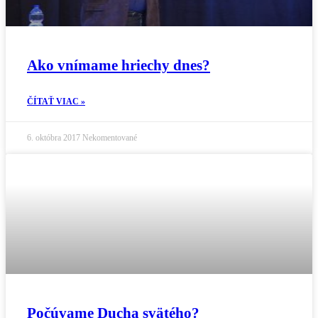
Ako vnímame hriechy dnes?
ČÍTAŤ VIAC »
6. októbra 2017
Nekomentované
Počúvame Ducha svätého?