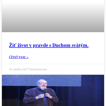
Žiť život v pravde s Duchom svätým.
ČÍTAŤ VIAC »
10. októbra 2017
Nekomentované