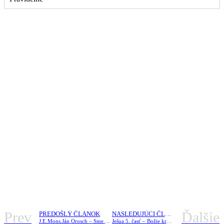
Prev
Ďalšie
PREDOŠLÝ ČLÁNOK
NASLEDUJÚCI ČLÁNOK
J.E.Mons.Ján Orosch – Sme krvným obehom v mistickom tajomnom tele cirkvi Ježiša Krista.
Ješua 5. časť – Božie kráľovstvo.