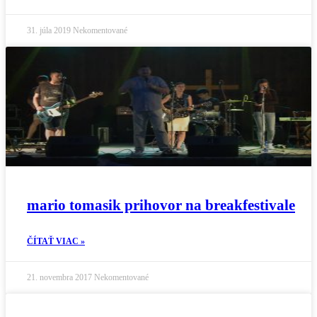
31. júla 2019
Nekomentované
mario tomasik prihovor na breakfestivale
ČÍTAŤ VIAC »
21. novembra 2017
Nekomentované