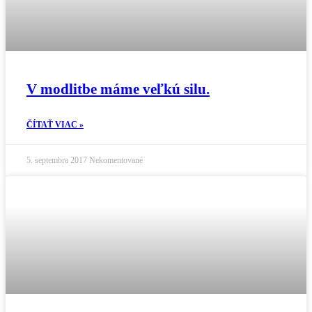
V modlitbe máme veľkú silu.
ČÍTAŤ VIAC »
5. septembra 2017
Nekomentované