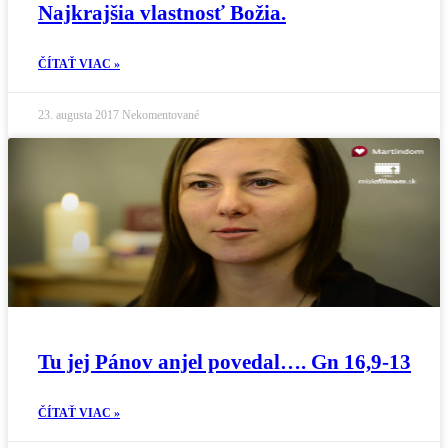
Najkrajšia vlastnosť Božia.
ČÍTAŤ VIAC »
23. augusta 2017
Nekomentované
Tu jej Pánov anjel povedal…. Gn 16,9-13
ČÍTAŤ VIAC »