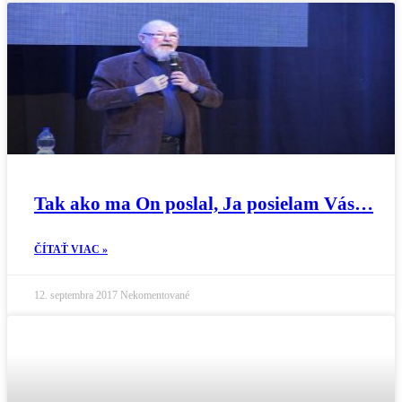
Tak ako ma On poslal, Ja posielam Vás…
ČÍTAŤ VIAC »
12. septembra 2017
Nekomentované