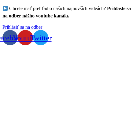
Chcete mať prehľad o našich najnovších videách?
Prihláste sa
na odber nášho youtube kanála.
Prihlásiť sa na odber
acebook
Youtube
Twitter