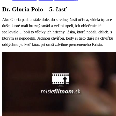
Dr. Gloria Polo – 5. časť
Ako Gloria padala stále dole, do strednej časti očisca, videla trpiace
duše, ktoré mali hrozný smäd a veľmi trpeli, ich oblečenie ich
spaľovalo… boli to všetky ich hriechy, láska, ktorú nedali, chlieb, s
ktorým sa nepodelili. Jedinou chvíľou, kedy si tieto duše na chvíľku
oddýchnu je, keď kňaz pri omši zdvihne premeneného Krista.