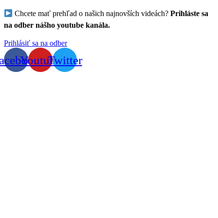
Chcete mať prehľad o našich najnovších videách?
Prihláste sa
na odber nášho youtube kanála.
Prihlásiť sa na odber
acebook
Youtube
Twitter