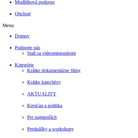
Modlitbová podpora
Obchod
Menu
Domov
Podporte nás
Staň sa videomisionárom
Kategórie
Krátke dokumentárne filmy
Krátke katechézy
AKTUALITY
Kresťan a politika
Pre najmenších
Prednášky a workshopy