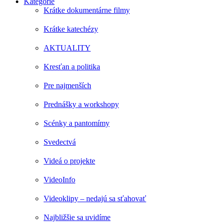
Kategórie
Krátke dokumentárne filmy
Krátke katechézy
AKTUALITY
Kresťan a politika
Pre najmenších
Prednášky a workshopy
Scénky a pantomímy
Svedectvá
Videá o projekte
VideoInfo
Videoklipy – nedajú sa sťahovať
Najbližšie sa uvidíme