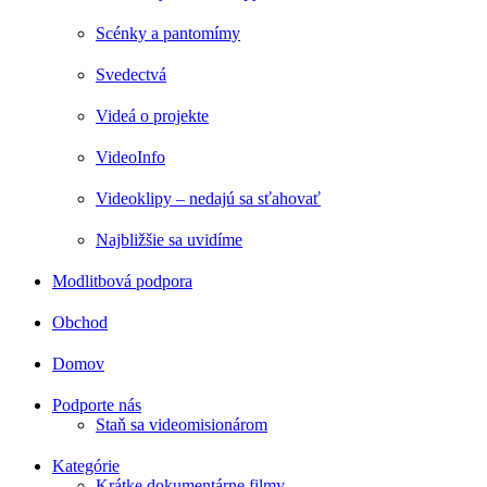
Scénky a pantomímy
Svedectvá
Videá o projekte
VideoInfo
Videoklipy – nedajú sa sťahovať
Najbližšie sa uvidíme
Modlitbová podpora
Obchod
Domov
Podporte nás
Staň sa videomisionárom
Kategórie
Krátke dokumentárne filmy