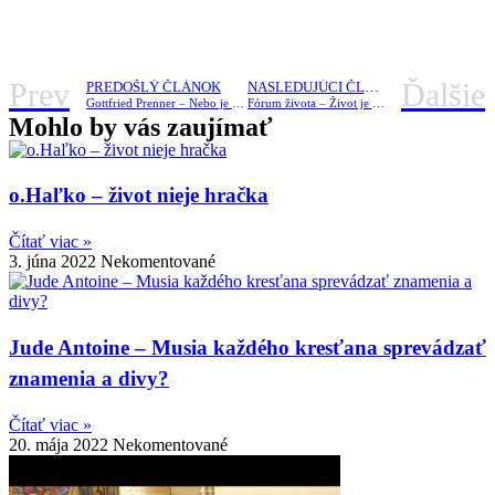
Prev
Ďalšie
PREDOŠLÝ ČLÁNOK
NASLEDUJÚCI ČLÁNOK
Gottfried Prenner – Nebo je otvorené tak, ako nikdy predtým.
Fórum života – Život je vzácny!
Mohlo by vás zaujímať
o.Haľko – život nieje hračka
Čítať viac »
3. júna 2022
Nekomentované
Jude Antoine – Musia každého kresťana sprevádzať
znamenia a divy?
Čítať viac »
20. mája 2022
Nekomentované