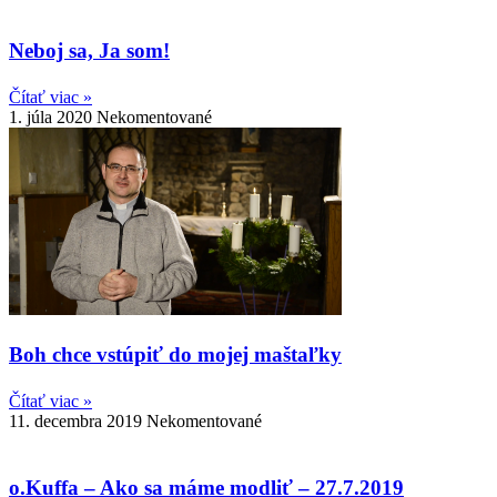
Neboj sa, Ja som!
Čítať viac »
1. júla 2020
Nekomentované
Boh chce vstúpiť do mojej maštaľky
Čítať viac »
11. decembra 2019
Nekomentované
o.Kuffa – Ako sa máme modliť – 27.7.2019