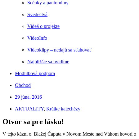
Scénky a pantomímy
Svedectvá
Videá o projekte
VideoInfo
Videoklipy – nedajú sa sťahovať
Najbližšie sa uvidíme
Modlitbová podpora
Obchod
29 júna, 2016
AKTUALITY
,
Krátke katechézy
Otvor sa pre lásku!
V tejto kázni o. Blažej Čaputa v Novom Meste nad Váhom hovorí o