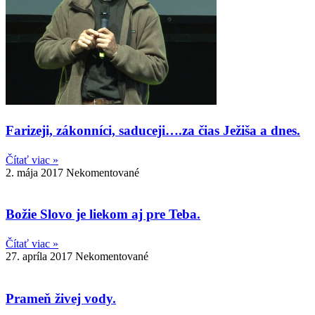
Farizeji, zákonníci, saduceji….za čias Ježiša a dnes.
Čítať viac »
2. mája 2017
Nekomentované
Božie Slovo je liekom aj pre Teba.
Čítať viac »
27. apríla 2017
Nekomentované
Prameň živej vody.