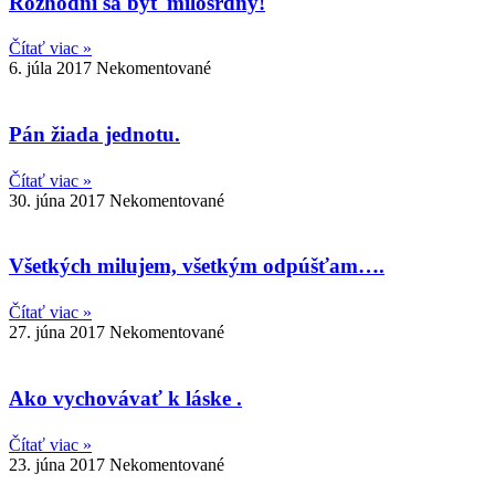
Rozhodni sa byť milosrdný!
Čítať viac »
6. júla 2017
Nekomentované
Pán žiada jednotu.
Čítať viac »
30. júna 2017
Nekomentované
Všetkých milujem, všetkým odpúšťam….
Čítať viac »
27. júna 2017
Nekomentované
Ako vychovávať k láske .
Čítať viac »
23. júna 2017
Nekomentované