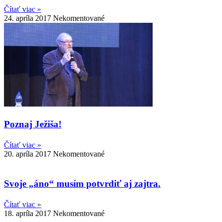
Čítať viac »
24. apríla 2017
Nekomentované
Poznaj Ježiša!
Čítať viac »
20. apríla 2017
Nekomentované
Svoje „áno“ musím potvrdiť aj zajtra.
Čítať viac »
18. apríla 2017
Nekomentované