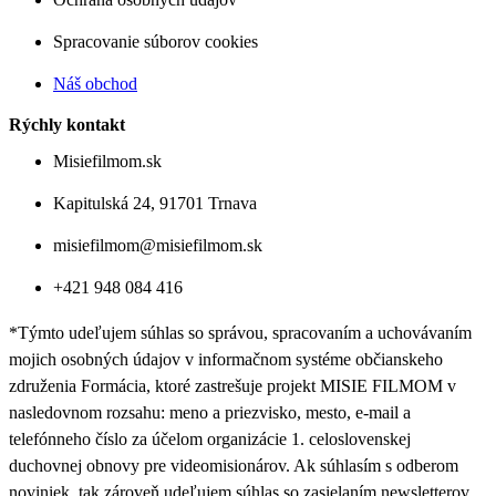
Spracovanie súborov cookies
Náš obchod
Rýchly kontakt
Misiefilmom.sk
Kapitulská 24, 91701 Trnava
misiefilmom@misiefilmom.sk
+421 948 084 416
*Týmto udeľujem súhlas so správou, spracovaním a uchovávaním
mojich osobných údajov v informačnom systéme občianskeho
združenia Formácia, ktoré zastrešuje projekt MISIE FILMOM v
nasledovnom rozsahu: meno a priezvisko, mesto, e-mail a
telefónneho číslo za účelom organizácie 1. celoslovenskej
duchovnej obnovy pre videomisionárov. Ak súhlasím s odberom
noviniek, tak zároveň udeľujem súhlas so zasielaním newsletterov,