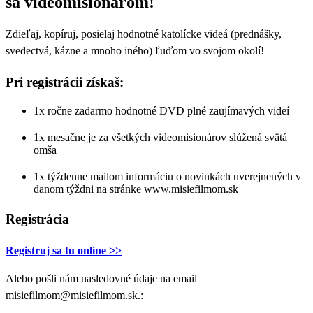
sa videomisionárom!
Zdieľaj, kopíruj, posielaj hodnotné katolícke videá (prednášky,
svedectvá, kázne a mnoho iného) ľuďom vo svojom okolí!
Pri registrácii získaš:
1x ročne zadarmo hodnotné DVD plné zaujímavých videí
1x mesačne je za všetkých videomisionárov slúžená svätá
omša
1x týždenne mailom informáciu o novinkách uverejnených v
danom týždni na stránke www.misiefilmom.sk
Registrácia
Registruj sa tu online >>
Alebo pošli nám nasledovné údaje na email
misiefilmom@misiefilmom.sk.: