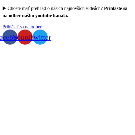
▶️ Chcete mať prehľad o našich najnovších videách?
Prihláste sa
na odber nášho youtube kanála.
Prihlásiť sa na odber
acebook
Youtube
Twitter