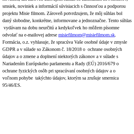
smsiek, noviniek a informácií súvisiacich s činnosťou a podporou
projektu Misie filmom. Zároveň
potvrdzujem, že môj súhlas bol
daný slobodne, konkrétne, informovane a jednoznačne. Tento súhlas
vydávam na dobu neurčitú a kedykoľvek ho môžem písomne
odvolať na e-mailovej adrese
misiefilmom@misiefilmom.sk
.
Formácia, o.z. vyhlasuje, že spracúva Vaše osobné údaje v zmysle
GDPR a v súlade so Zákonom č. 18/2018 o ochrane osobných
údajov a o zmene a doplnení niektorých zákonov a v súlade s
Nariadením Európskeho parlamentu a Rady (EÚ) 2016/679 o
ochrane fyzických osôb pri spracúvaní osobných údajov a o
voľnom pohybe takýchto údajov, ktorým sa zrušuje smernica
95/46/ES.