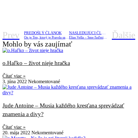
Prev
Ďalšie
PREDOŠLÝ ČLÁNOK
NASLEDUJÚCI ČLÁNOK
On je Ten, ktorý je Pravda sama.
Elias Vella – Sme ľuďmi vzkriesenia.
Mohlo by vás zaujímať
o.Haľko – život nieje hračka
Čítať viac »
3. júna 2022
Nekomentované
Jude Antoine – Musia každého kresťana sprevádzať
znamenia a divy?
Čítať viac »
20. mája 2022
Nekomentované