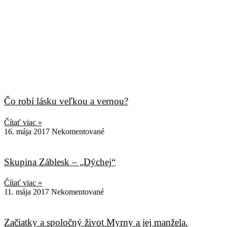
Čo robí lásku veľkou a vernou?
Čítať viac »
16. mája 2017
Nekomentované
Skupina Záblesk – „Dýchej“
Čítať viac »
11. mája 2017
Nekomentované
Začiatky a spoločný život Myrny a jej manžela.