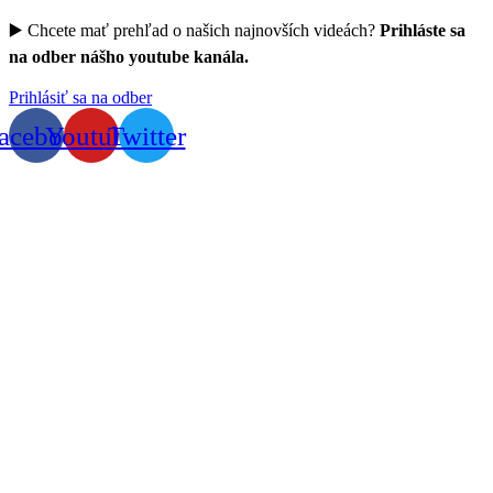
▶️ Chcete mať prehľad o našich najnovších videách?
Prihláste sa
na odber nášho youtube kanála.
Prihlásiť sa na odber
acebook
Youtube
Twitter