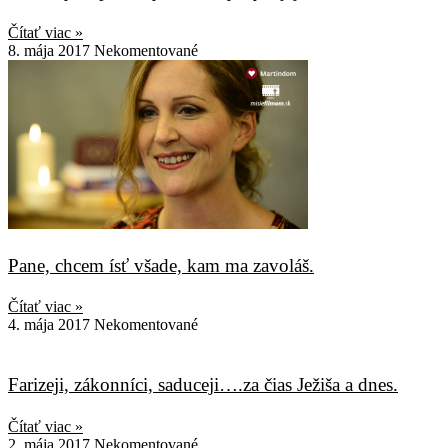
Čítať viac »
8. mája 2017
Nekomentované
Pane, chcem ísť všade, kam ma zavoláš.
Čítať viac »
4. mája 2017
Nekomentované
Farizeji, zákonníci, saduceji….za čias Ježiša a dnes.
Čítať viac »
2. mája 2017
Nekomentované