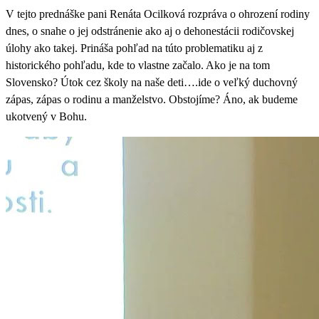
V tejto prednáške pani Renáta Ocilková rozpráva o ohrození rodiny
dnes, o snahe o jej odstránenie ako aj o dehonestácii rodičovskej
úlohy ako takej. Prináša pohľad na túto problematiku aj z
historického pohľadu, kde to vlastne začalo. Ako je na tom
Slovensko? Útok cez školy na naše deti….ide o veľký duchovný
zápas, zápas o rodinu a manželstvo. Obstojíme? Áno, ak budeme
ukotvený v Bohu.