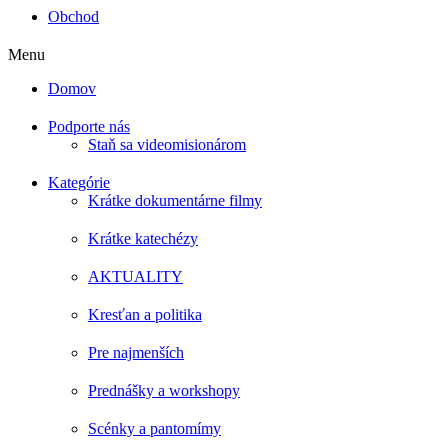
Obchod
Menu
Domov
Podporte nás
Staň sa videomisionárom
Kategórie
Krátke dokumentárne filmy
Krátke katechézy
AKTUALITY
Kresťan a politika
Pre najmenších
Prednášky a workshopy
Scénky a pantomímy