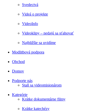
Svedectvá
Videá o projekte
VideoInfo
Videoklipy – nedajú sa sťahovať
Najbližšie sa uvidíme
Modlitbová podpora
Obchod
Domov
Podporte nás
Staň sa videomisionárom
Kategórie
Krátke dokumentárne filmy
Krátke katechézy