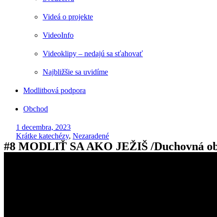
Videá o projekte
VideoInfo
Videoklipy – nedajú sa sťahovať
Najbližšie sa uvidíme
Modlitbová podpora
Obchod
1 decembra, 2023
Krátke katechézy
,
Nezaradené
#8 MODLIŤ SA AKO JEŽIŠ /Duchovná obn