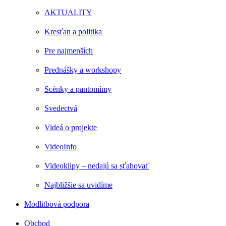
AKTUALITY
Kresťan a politika
Pre najmenších
Prednášky a workshopy
Scénky a pantomímy
Svedectvá
Videá o projekte
VideoInfo
Videoklipy – nedajú sa sťahovať
Najbližšie sa uvidíme
Modlitbová podpora
Obchod