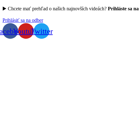
▶️ Chcete mať prehľad o našich najnovších videách?
Prihláste sa na
Prihlásiť sa na odber
acebook
Youtube
Twitter