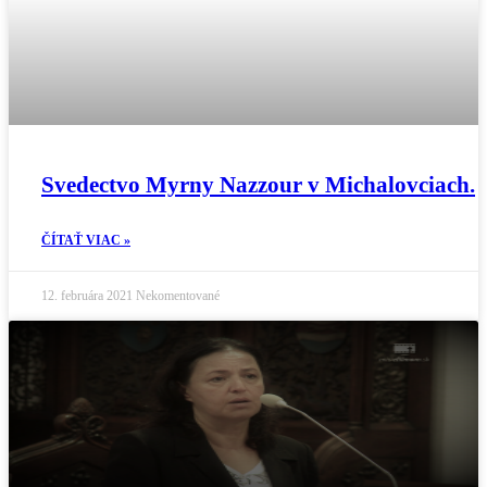
Svedectvo Myrny Nazzour v Michalovciach.
ČÍTAŤ VIAC »
12. februára 2021
Nekomentované