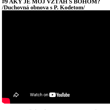
#9 AKÝ JE MÔJ VZŤAH S BOHOM?
/Duchovná obnova s P. Kodetom/