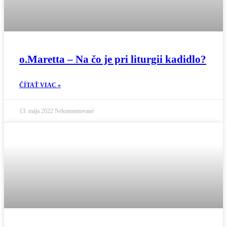
o.Maretta – Na čo je pri liturgii kadidlo?
ČÍTAŤ VIAC »
13. mája 2022
Nekomentované