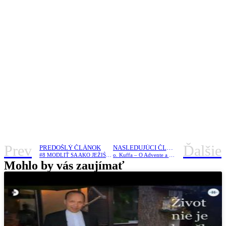
Prev
Ďalšie
PREDOŠLÝ ČLÁNOK
NASLEDUJÚCI ČLÁNOK
#8 MODLIŤ SA AKO JEŽIŠ /Duchovná obnova s P. Kodetom/
o. Kuffa – O Advente a fialovom rúchu /z archívu/
Mohlo by vás zaujímať