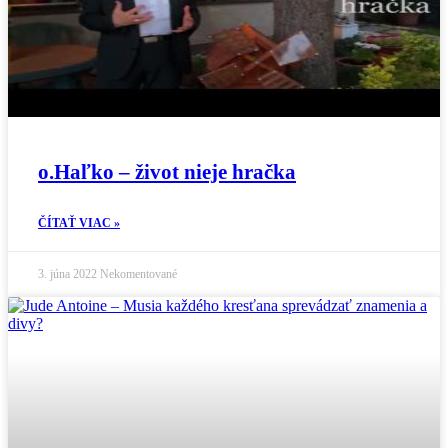
o.Haľko – život nieje hračka
ČÍTAŤ VIAC »
3. júna 2022
Nekomentované