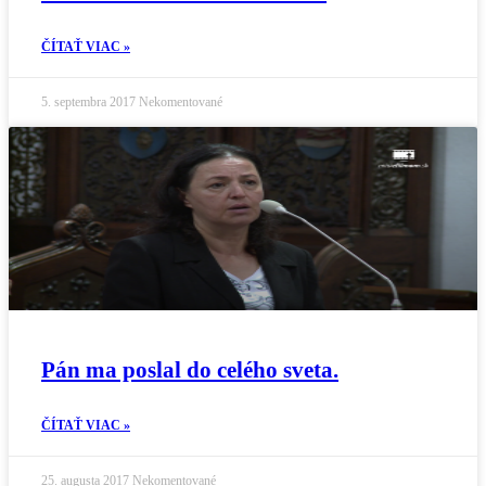
ČÍTAŤ VIAC »
5. septembra 2017
Nekomentované
Pán ma poslal do celého sveta.
ČÍTAŤ VIAC »
25. augusta 2017
Nekomentované