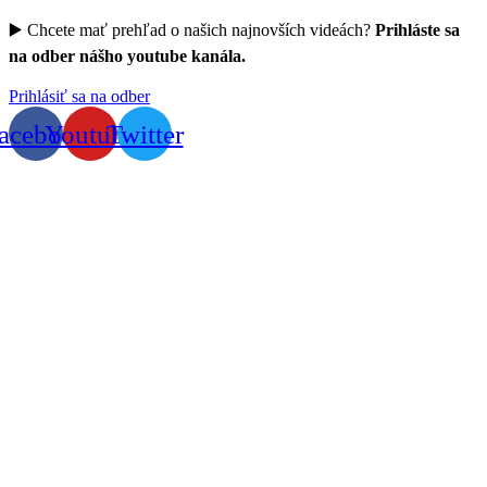
▶️ Chcete mať prehľad o našich najnovších videách?
Prihláste sa
na odber nášho youtube kanála.
Prihlásiť sa na odber
acebook
Youtube
Twitter