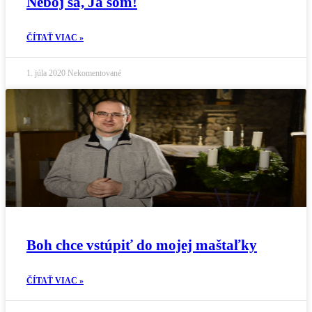
Neboj sa, Ja som!
ČÍTAŤ VIAC »
1. júla 2020
Nekomentované
Boh chce vstúpiť do mojej maštaľky
ČÍTAŤ VIAC »