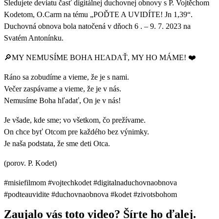
Sledujete deviatu časť digitálnej duchovnej obnovy s P. Vojtěchom
Kodetom, O.Carm na tému „POĎTE A UVIDÍTE! Jn 1,39“.
Duchovná obnova bola natočená v dňoch 6 . – 9. 7. 2023 na
Svatém Antonínku.
🔎MY NEMUSÍME BOHA HĽADAŤ, MY HO MÁME! ❤️
Ráno sa zobudíme a vieme, že je s nami.
Večer zaspávame a vieme, že je v nás.
Nemusíme Boha hľadať, On je v nás!
Je všade, kde sme; vo všetkom, čo prežívame.
On chce byť Otcom pre každého bez výnimky.
Je naša podstata, že sme deti Otca.
(porov. P. Kodet)
#misiefilmom #vojtechkodet #digitalnaduchovnaobnova
#podteauvidite #duchovnaobnova #kodet #zivotsbohom
Zaujalo vás toto video? Šírte ho ďalej.