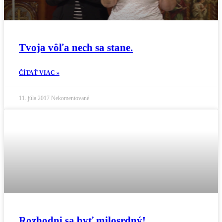
Tvoja vôľa nech sa stane.
ČÍTAŤ VIAC »
11. júla 2017
Nekomentované
Rozhodni sa byť milosrdný!