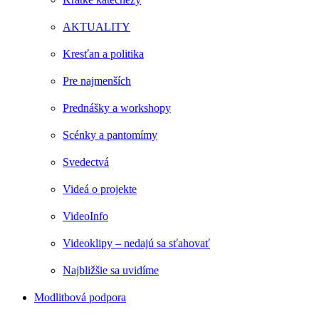
AKTUALITY
Kresťan a politika
Pre najmenších
Prednášky a workshopy
Scénky a pantomímy
Svedectvá
Videá o projekte
VideoInfo
Videoklipy – nedajú sa sťahovať
Najbližšie sa uvidíme
Modlitbová podpora