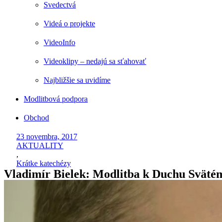
Svedectvá
Videá o projekte
VideoInfo
Videoklipy – nedajú sa sťahovať
Najbližšie sa uvidíme
Modlitbová podpora
Obchod
23 novembra, 2017
AKTUALITY
,
Krátke katechézy
Vladimír Bielek: Modlitba k Duchu Sväté