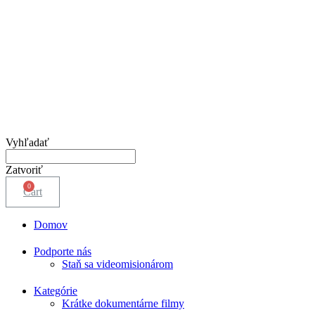
Vyhľadať
Zatvoriť
Cart
Domov
Podporte nás
Staň sa videomisionárom
Kategórie
Krátke dokumentárne filmy