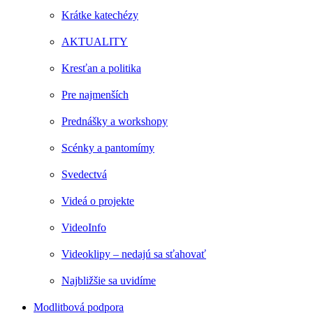
Krátke katechézy
AKTUALITY
Kresťan a politika
Pre najmenších
Prednášky a workshopy
Scénky a pantomímy
Svedectvá
Videá o projekte
VideoInfo
Videoklipy – nedajú sa sťahovať
Najbližšie sa uvidíme
Modlitbová podpora