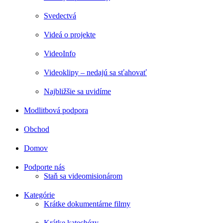
Svedectvá
Videá o projekte
VideoInfo
Videoklipy – nedajú sa sťahovať
Najbližšie sa uvidíme
Modlitbová podpora
Obchod
Domov
Podporte nás
Staň sa videomisionárom
Kategórie
Krátke dokumentárne filmy
Krátke katechézy