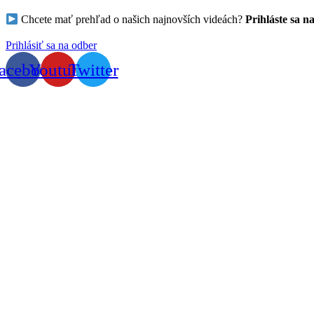
Chcete mať prehľad o našich najnovších videách?
Prihláste sa n
Prihlásiť sa na odber
acebook
Youtube
Twitter