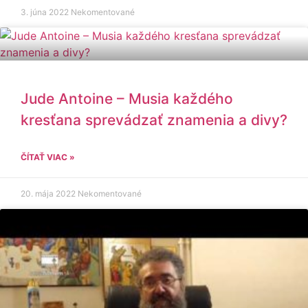
3. júna 2022
Nekomentované
Jude Antoine – Musia každého
kresťana sprevádzať znamenia a divy?
ČÍTAŤ VIAC »
20. mája 2022
Nekomentované