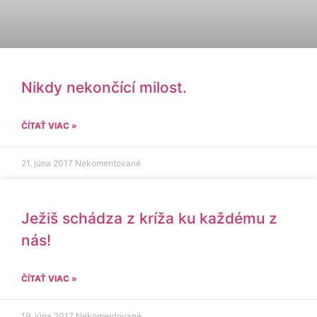
Nikdy nekončící milost.
ČÍTAŤ VIAC »
21. júna 2017
Nekomentované
Ježiš schádza z kríža ku každému z
nás!
ČÍTAŤ VIAC »
19. júna 2017
Nekomentované