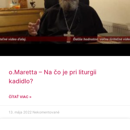
o.Maretta – Na čo je pri liturgii
kadidlo?
ČÍTAŤ VIAC »
13. mája 2022
Nekomentované