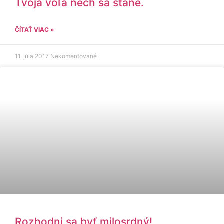
Tvoja vôľa nech sa stane.
ČÍTAŤ VIAC »
11. júla 2017
Nekomentované
Rozhodni sa byť milosrdný!