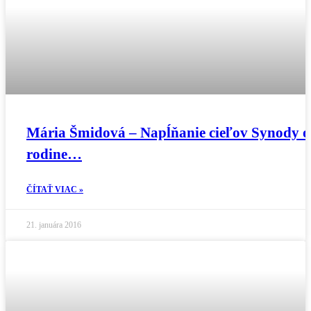
Mária Šmidová – Napĺňanie cieľov Synody o
rodine…
ČÍTAŤ VIAC »
21. januára 2016