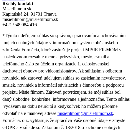
Rýchly kontakt
Misiefilmom.sk
Kapitulská 24, 91701 Trnava
misiefilmom@misiefilmom.sk
+421 948 084 416
*Týmto udeľujem súhlas so správou, spracovaním a uchovávaním
mojich osobných údajov v informačnom systéme občianskeho
združenia Formácia, ktoré zastrešuje projekt MISIE FILMOM v
nasledovnom rozsahu: meno a priezvisko, mesto, e-mail a
telefónneho číslo za účelom organizácie 1. celoslovenskej
duchovnej obnovy pre videomisionárov. Ak súhlasím s odberom
noviniek, tak zároveň udeľujem súhlas so zasielaním newsletterov,
smsiek, noviniek a informácií súvisiacich s činnosťou a podporou
projektu Misie filmom. Zároveň
potvrdzujem, že môj súhlas bol
daný slobodne, konkrétne, informovane a jednoznačne. Tento súhlas
vydávam na dobu neurčitú a kedykoľvek ho môžem písomne
odvolať na e-mailovej adrese
misiefilmom@misiefilmom.sk
.
Formácia, o.z. vyhlasuje, že spracúva Vaše osobné údaje v zmysle
GDPR a v súlade so Zákonom č. 18/2018 o ochrane osobných