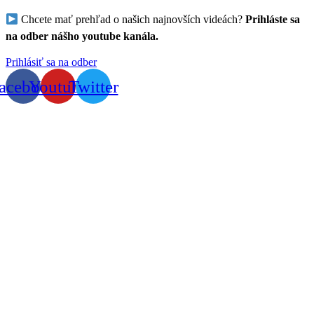
Chcete mať prehľad o našich najnovších videách?
Prihláste sa
na odber nášho youtube kanála.
Prihlásiť sa na odber
acebook
Youtube
Twitter