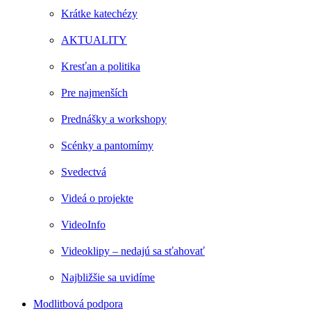
Krátke katechézy
AKTUALITY
Kresťan a politika
Pre najmenších
Prednášky a workshopy
Scénky a pantomímy
Svedectvá
Videá o projekte
VideoInfo
Videoklipy – nedajú sa sťahovať
Najbližšie sa uvidíme
Modlitbová podpora