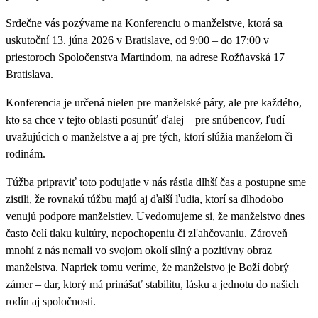
Srdečne vás pozývame na Konferenciu o manželstve, ktorá sa
uskutoční 13. júna 2026 v Bratislave, od 9:00 – do 17:00 v
priestoroch Spoločenstva Martindom, na adrese Rožňavská 17
Bratislava.
Konferencia je určená nielen pre manželské páry, ale pre každého,
kto sa chce v tejto oblasti posunúť ďalej – pre snúbencov, ľudí
uvažujúcich o manželstve a aj pre tých, ktorí slúžia manželom či
rodinám.
Túžba pripraviť toto podujatie v nás rástla dlhší čas a postupne sme
zistili, že rovnakú túžbu majú aj ďalší ľudia, ktorí sa dlhodobo
venujú podpore manželstiev. Uvedomujeme si, že manželstvo dnes
často čelí tlaku kultúry, nepochopeniu či zľahčovaniu. Zároveň
mnohí z nás nemali vo svojom okolí silný a pozitívny obraz
manželstva. Napriek tomu veríme, že manželstvo je Boží dobrý
zámer – dar, ktorý má prinášať stabilitu, lásku a jednotu do našich
rodín aj spoločnosti.