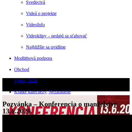
Svedectvá
Videá o projekte
VideoInfo
Videoklipy – nedajú sa sťahovať
Najbližšie sa uvidíme
Modlitbová podpora
Obchod
3 júna, 2026
Krátke katechézy
,
Nezaradené
Pozvánka – Konferencia o manželstve
13.6.2026.