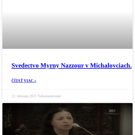
Svedectvo Myrny Nazzour v Michalovciach.
ČÍTAŤ VIAC »
12. februára 2021
Nekomentované