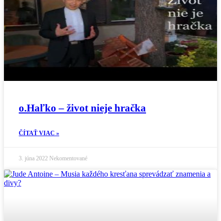
o.Haľko – život nieje hračka
ČÍTAŤ VIAC »
3. júna 2022
Nekomentované