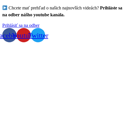
Chcete mať prehľad o našich najnovších videách?
Prihláste sa
na odber nášho youtube kanála.
Prihlásiť sa na odber
acebook
Youtube
Twitter