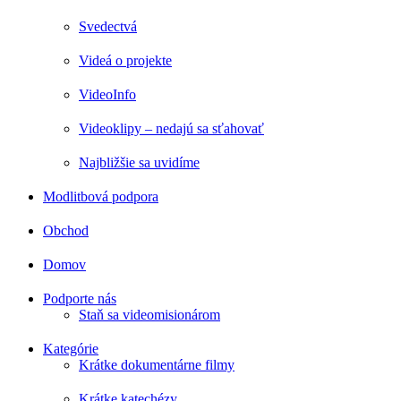
Svedectvá
Videá o projekte
VideoInfo
Videoklipy – nedajú sa sťahovať
Najbližšie sa uvidíme
Modlitbová podpora
Obchod
Domov
Podporte nás
Staň sa videomisionárom
Kategórie
Krátke dokumentárne filmy
Krátke katechézy