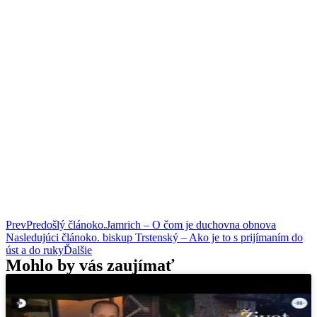
Prev
Predošlý článok
o.Jamrich – O čom je duchovna obnova
Nasledujúci článok
o. biskup Trstenský – Ako je to s prijímaním do
úst a do ruky
Ďalšie
Mohlo by vás zaujímať