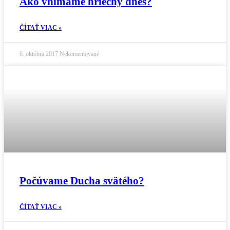
Ako vnímame hriechy dnes?
ČÍTAŤ VIAC »
6. októbra 2017
Nekomentované
Počúvame Ducha svätého?
ČÍTAŤ VIAC »