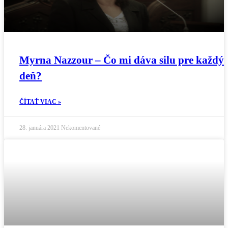
Myrna Nazzour – Čo mi dáva silu pre každý
deň?
ČÍTAŤ VIAC »
28. januára 2021
Nekomentované