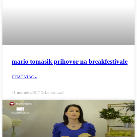
mario tomasik prihovor na breakfestivale
ČÍTAŤ VIAC »
21. novembra 2017
Nekomentované