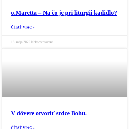
o.Maretta – Na čo je pri liturgii kadidlo?
ČÍTAŤ VIAC »
13. mája 2022
Nekomentované
V dôvere otvoriť srdce Bohu.
ČÍTAŤ VIAC »