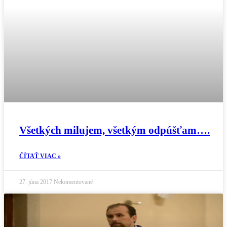
Všetkých milujem, všetkým odpúšťam….
ČÍTAŤ VIAC »
27. júna 2017
Nekomentované