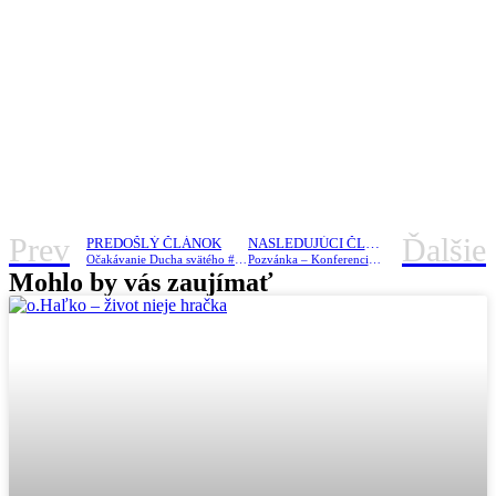
Prev
Ďalšie
PREDOŠLÝ ČLÁNOK
NASLEDUJÚCI ČLÁNOK
Očakávanie Ducha svätého #11 NETRPEZLIVO OČAKÁVAME VIAC AKO PRIATEĽA
Pozvánka – Konferencia o manželstve 13.6.2026.
Mohlo by vás zaujímať