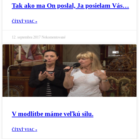
Tak ako ma On poslal, Ja posielam Vás…
ČÍTAŤ VIAC »
12. septembra 2017
Nekomentované
V modlitbe máme veľkú silu.
ČÍTAŤ VIAC »