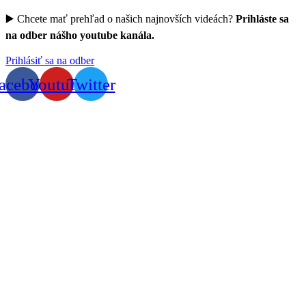
▶️ Chcete mať prehľad o našich najnovších videách?
Prihláste sa
na odber nášho youtube kanála.
Prihlásiť sa na odber
acebook
Youtube
Twitter