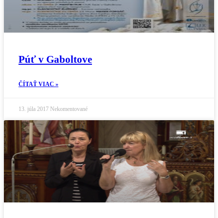
Púť v Gaboltove
ČÍTAŤ VIAC »
13. júla 2017
Nekomentované