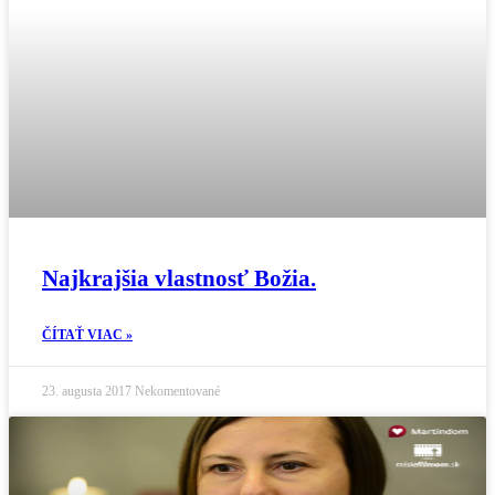
Najkrajšia vlastnosť Božia.
ČÍTAŤ VIAC »
23. augusta 2017
Nekomentované