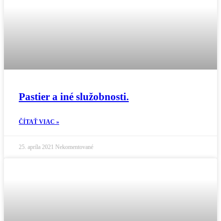
Pastier a iné služobnosti.
ČÍTAŤ VIAC »
25. apríla 2021
Nekomentované