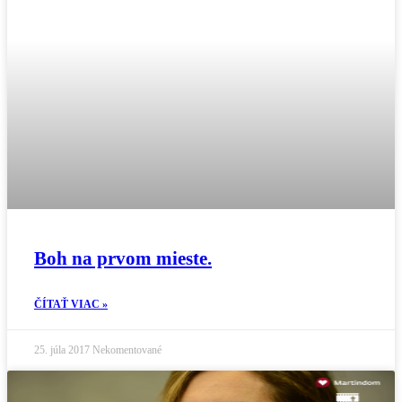
Boh na prvom mieste.
ČÍTAŤ VIAC »
25. júla 2017
Nekomentované