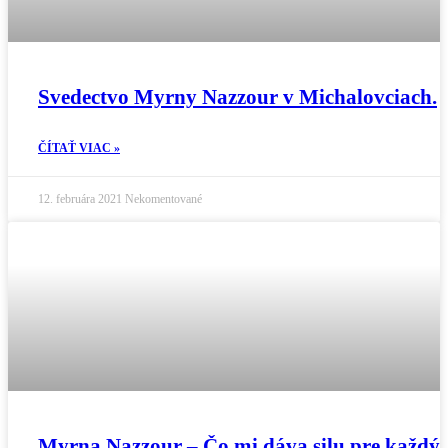
Svedectvo Myrny Nazzour v Michalovciach.
ČÍTAŤ VIAC »
12. februára 2021
Nekomentované
Myrna Nazzour – Čo mi dáva silu pre každý