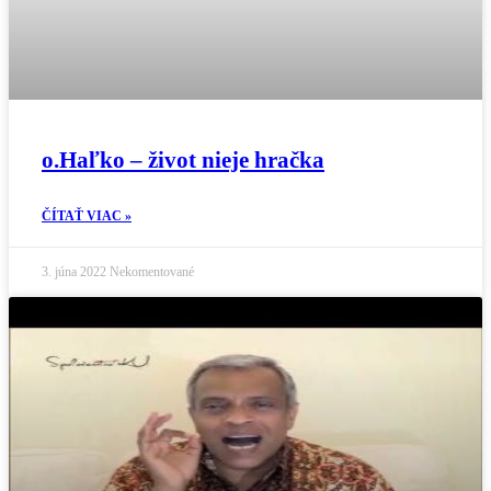
o.Haľko – život nieje hračka
ČÍTAŤ VIAC »
3. júna 2022
Nekomentované