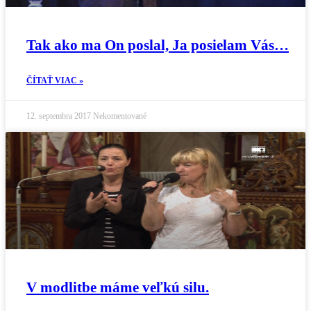
Tak ako ma On poslal, Ja posielam Vás…
ČÍTAŤ VIAC »
12. septembra 2017
Nekomentované
V modlitbe máme veľkú silu.