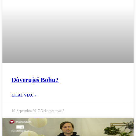
Dôveruješ Bohu?
ČÍTAŤ VIAC »
19. septembra 2017
Nekomentované