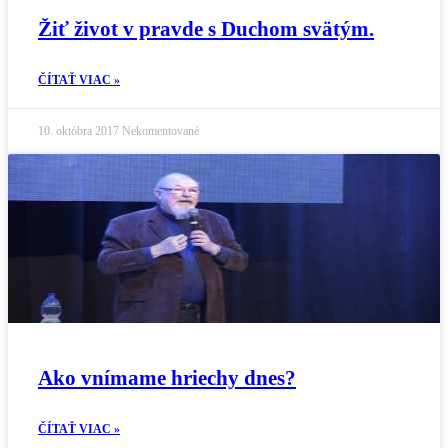
Žiť život v pravde s Duchom svätým.
ČÍTAŤ VIAC »
10. októbra 2017
Nekomentované
Ako vnímame hriechy dnes?
ČÍTAŤ VIAC »