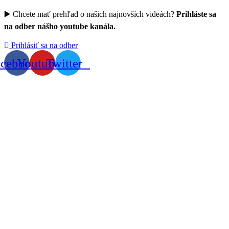
▶️ Chcete mať prehľad o našich najnovších videách?
Prihláste sa
na odber nášho youtube kanála.
Prihlásiť sa na odber
acebook
Youtube
Twitter