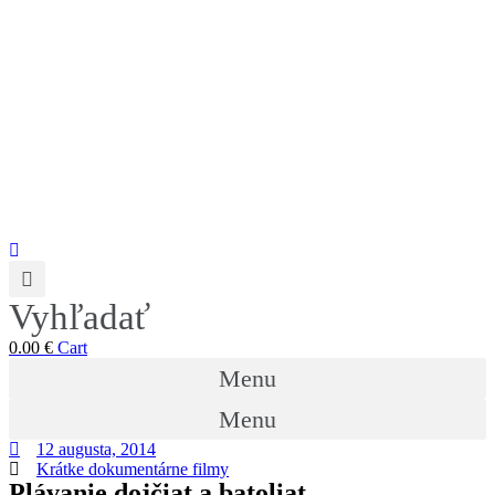
Vyhľadať
0.00
€
Cart
Menu
Menu
12 augusta, 2014
Krátke dokumentárne filmy
Plávanie dojčiat a batoliat