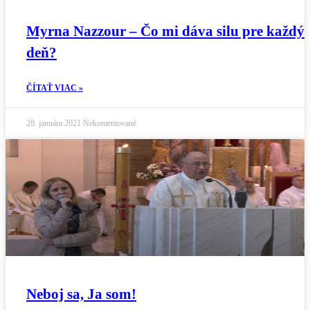
Myrna Nazzour – Čo mi dáva silu pre každý
deň?
ČÍTAŤ VIAC »
28. januára 2021
Nekomentované
Neboj sa, Ja som!