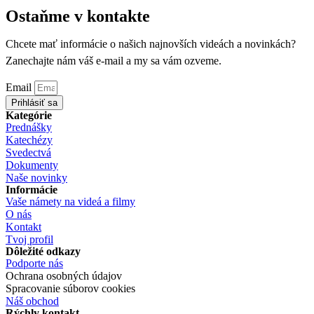
Ostaňme v kontakte
Chcete mať informácie o našich najnovších videách a novinkách?
Zanechajte nám váš e-mail a my sa vám ozveme.
Email
Prihlásiť sa
Kategórie
Prednášky
Katechézy
Svedectvá
Dokumenty
Naše novinky
Informácie
Vaše námety na videá a filmy
O nás
Kontakt
Tvoj profil
Dôležité odkazy
Podporte nás
Ochrana osobných údajov
Spracovanie súborov cookies
Náš obchod
Rýchly kontakt