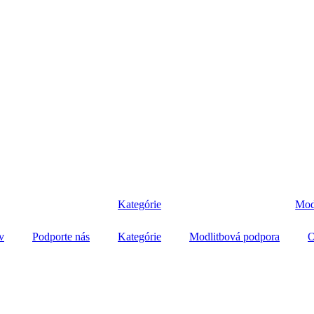
Kategórie
Mod
v
Podporte nás
Kategórie
Modlitbová podpora
O