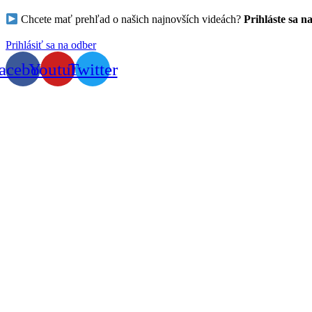
Chcete mať prehľad o našich najnovších videách?
Prihláste sa n
Prihlásiť sa na odber
acebook
Youtube
Twitter