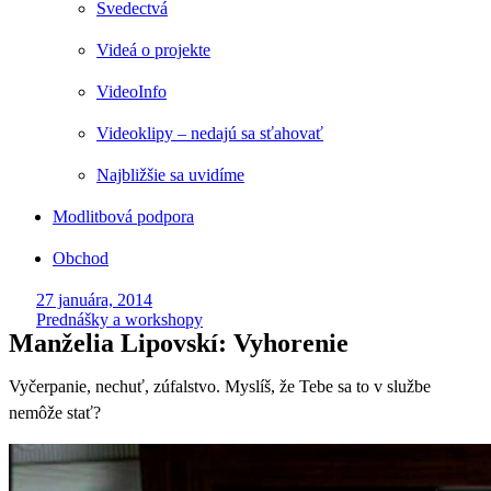
Svedectvá
Videá o projekte
VideoInfo
Videoklipy – nedajú sa sťahovať
Najbližšie sa uvidíme
Modlitbová podpora
Obchod
27 januára, 2014
Prednášky a workshopy
Manželia Lipovskí: Vyhorenie
Vyčerpanie, nechuť, zúfalstvo. Myslíš, že Tebe sa to v službe
nemôže stať?