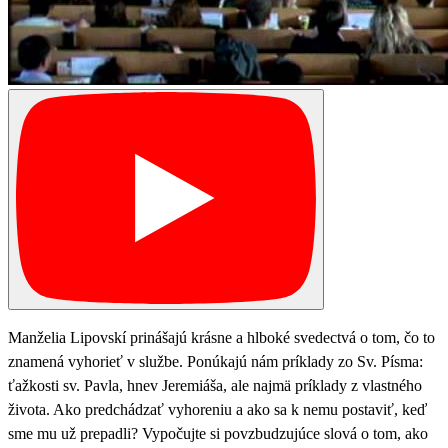
Manželia Lipovskí prinášajú krásne a hlboké svedectvá o tom, čo to
znamená vyhorieť v službe. Ponúkajú nám príklady zo Sv. Písma:
ťažkosti sv. Pavla, hnev Jeremiáša, ale najmä príklady z vlastného
života. Ako predchádzať vyhoreniu a ako sa k nemu postaviť, keď
sme mu už prepadli? Vypočujte si povzbudzujúce slová o tom, ako