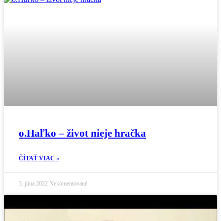
o.Haľko – život nieje hračka
ČÍTAŤ VIAC »
3. júna 2022
Nekomentované