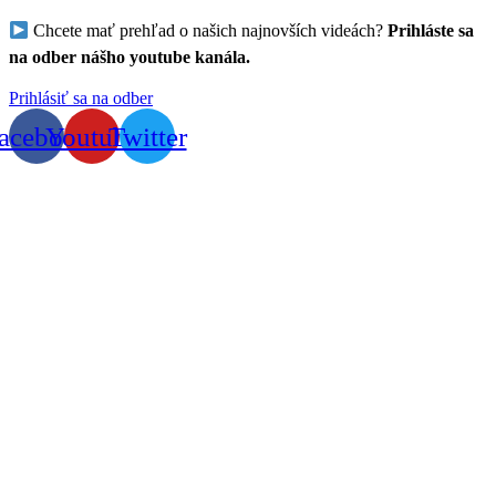
Chcete mať prehľad o našich najnovších videách?
Prihláste sa
na odber nášho youtube kanála.
Prihlásiť sa na odber
acebook
Youtube
Twitter