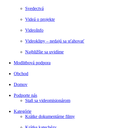
Svedectvá
Videá o projekte
VideoInfo
Videoklipy – nedajú sa sťahovať
Najbližšie sa uvidíme
Modlitbová podpora
Obchod
Domov
Podporte nás
Staň sa videomisionárom
Kategórie
Krátke dokumentárne filmy
Krátke katechézy