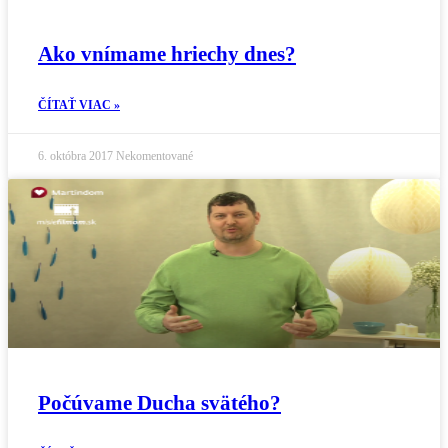
Ako vnímame hriechy dnes?
ČÍTAŤ VIAC »
6. októbra 2017
Nekomentované
Počúvame Ducha svätého?