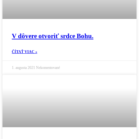
V dôvere otvoriť srdce Bohu.
ČÍTAŤ VIAC »
1. augusta 2021
Nekomentované