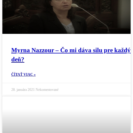
Myrna Nazzour – Čo mi dáva silu pre každý
deň?
ČÍTAŤ VIAC »
28. januára 2021
Nekomentované