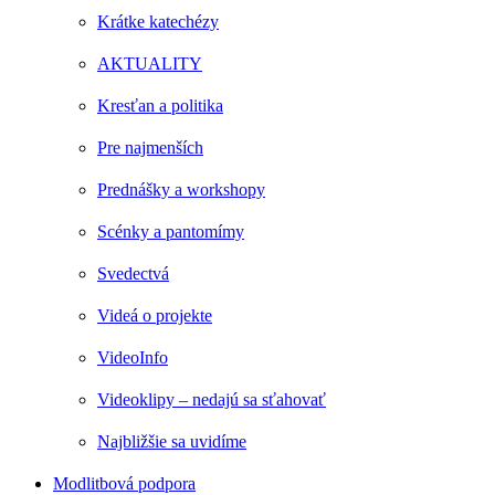
Krátke katechézy
AKTUALITY
Kresťan a politika
Pre najmenších
Prednášky a workshopy
Scénky a pantomímy
Svedectvá
Videá o projekte
VideoInfo
Videoklipy – nedajú sa sťahovať
Najbližšie sa uvidíme
Modlitbová podpora