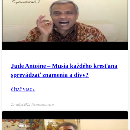
Jude Antoine – Musia každého kresťana
sprevádzať znamenia a divy?
ČÍTAŤ VIAC »
20. mája 2022
Nekomentované