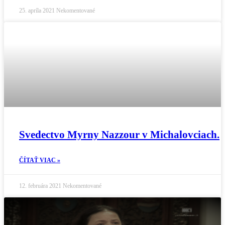
25. apríla 2021
Nekomentované
Svedectvo Myrny Nazzour v Michalovciach.
ČÍTAŤ VIAC »
12. februára 2021
Nekomentované