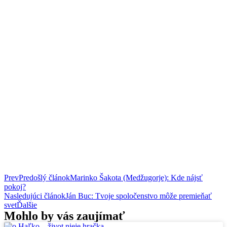
Prev
Predošlý článok
Marinko Šakota (Medžugorje): Kde nájsť
pokoj?
Nasledujúci článok
Ján Buc: Tvoje spoločenstvo môže premieňať
svet
Ďalšie
Mohlo by vás zaujímať