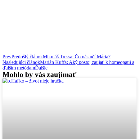
Prev
Predošlý článok
Mikuláš Tressa: Čo nás učí Mária?
Nasledujúci článok
Marián Kuffa: Aký postoj zaujať k homeopatii a
ďalším metódam
Ďalšie
Mohlo by vás zaujímať