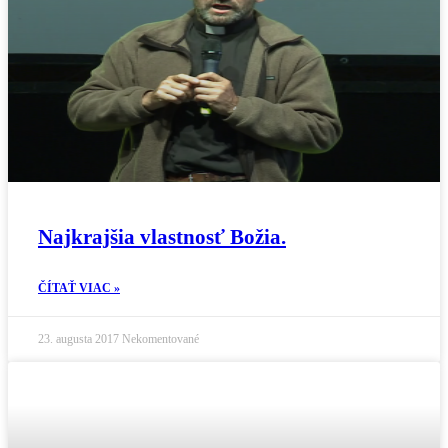
Najkrajšia vlastnosť Božia.
ČÍTAŤ VIAC »
23. augusta 2017
Nekomentované