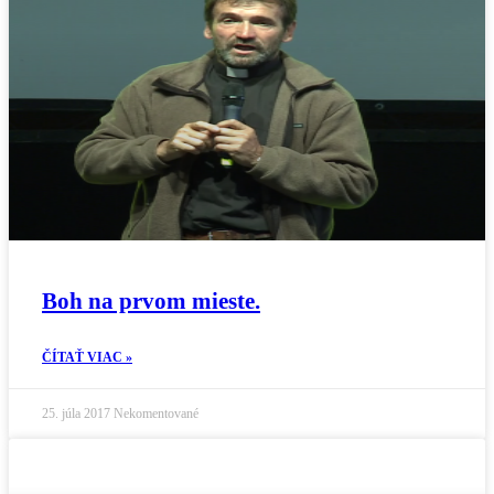
Boh na prvom mieste.
ČÍTAŤ VIAC »
25. júla 2017
Nekomentované