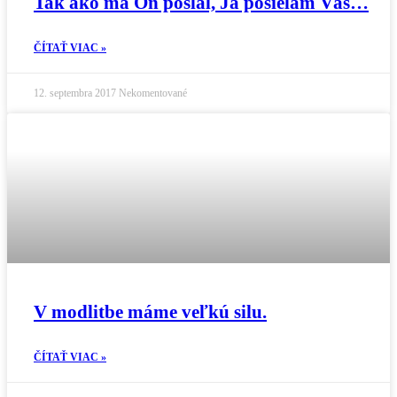
Tak ako ma On poslal, Ja posielam Vás…
ČÍTAŤ VIAC »
12. septembra 2017
Nekomentované
V modlitbe máme veľkú silu.
ČÍTAŤ VIAC »