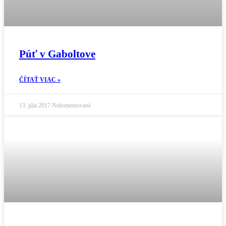
Púť v Gaboltove
ČÍTAŤ VIAC »
13. júla 2017
Nekomentované