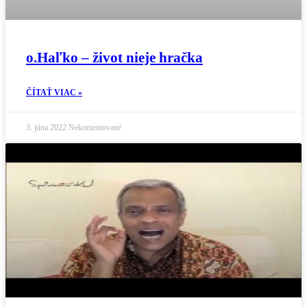
o.Haľko – život nieje hračka
ČÍTAŤ VIAC »
3. júna 2022
Nekomentované