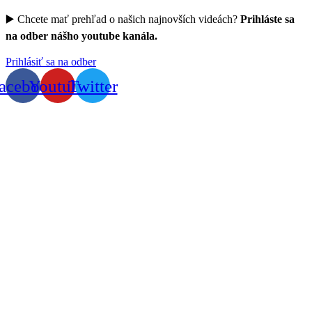
▶️ Chcete mať prehľad o našich najnovších videách?
Prihláste sa
na odber nášho youtube kanála.
Prihlásiť sa na odber
acebook
Youtube
Twitter