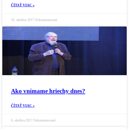
ČÍTAŤ VIAC »
10. októbra 2017
Nekomentované
Ako vnímame hriechy dnes?
ČÍTAŤ VIAC »
6. októbra 2017
Nekomentované