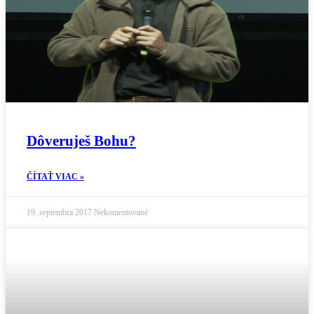
Dôveruješ Bohu?
ČÍTAŤ VIAC »
19. septembra 2017
Nekomentované