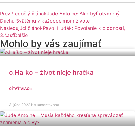
Prev
Predošlý článok
Jude Antoine: Ako byť otvorený
Duchu Svätému v každodennom živote
Nasledujúci článok
Pavol Hudák: Povolanie k plodnosti,
3.časť
Ďalšie
Mohlo by vás zaujímať
o.Haľko – život nieje hračka
ČÍTAŤ VIAC »
3. júna 2022
Nekomentované