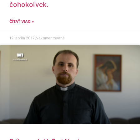
čohokoľvek.
ČÍTAŤ VIAC »
12. apríla 2017
Nekomentované