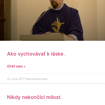
Ako vychovávať k láske .
ČÍTAŤ VIAC »
23. júna 2017
Nekomentované
Nikdy nekončící milost.