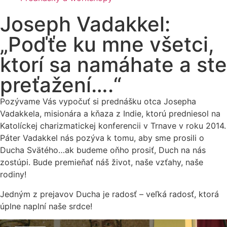
Joseph Vadakkel:
„Poďťe ku mne všetci,
ktorí sa namáhate a ste
preťažení….“
Pozývame Vás vypočuť si prednášku otca Josepha
Vadakkela, misionára a kňaza z Indie, ktorú predniesol na
Katolíckej charizmatickej konferencii v Trnave v roku 2014.
Páter Vadakkel nás pozýva k tomu, aby sme prosili o
Ducha Svätého…ak budeme oňho prosiť, Duch na nás
zostúpi. Bude premieňať náš život, naše vzťahy, naše
rodiny!
Jedným z prejavov Ducha je radosť – veľká radosť, ktorá
úplne naplní naše srdce!