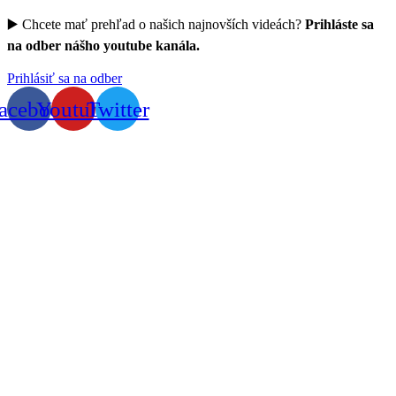
▶️ Chcete mať prehľad o našich najnovších videách?
Prihláste sa
na odber nášho youtube kanála.
Prihlásiť sa na odber
acebook
Youtube
Twitter