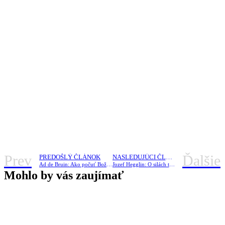
Prev
Ďalšie
PREDOŠLÝ ČLÁNOK
NASLEDUJÚCI ČLÁNOK
Ad de Bruin: Ako počuť Boží hlas
Jozef Hegglin: O silách temna
Mohlo by vás zaujímať
o.Haľko – život nieje hračka