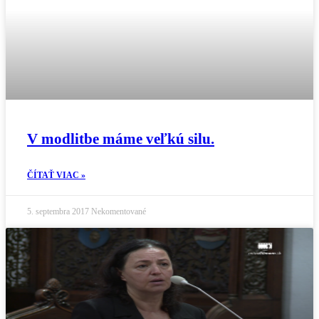
V modlitbe máme veľkú silu.
ČÍTAŤ VIAC »
5. septembra 2017
Nekomentované