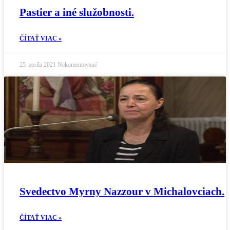
Pastier a iné služobnosti.
ČÍTAŤ VIAC »
25. apríla 2021
Nekomentované
Svedectvo Myrny Nazzour v Michalovciach.
ČÍTAŤ VIAC »