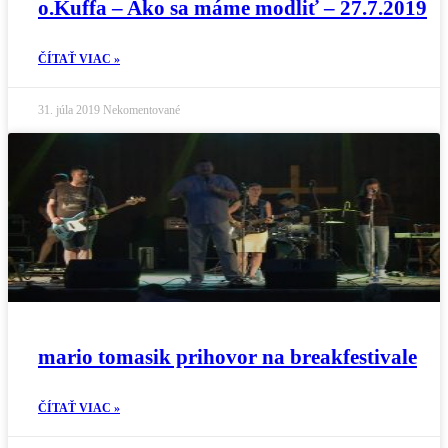
o.Kuffa – Ako sa máme modliť – 27.7.2019
ČÍTAŤ VIAC »
31. júla 2019
Nekomentované
mario tomasik prihovor na breakfestivale
ČÍTAŤ VIAC »