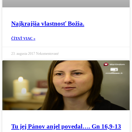
Najkrajšia vlastnosť Božia.
ČÍTAŤ VIAC »
23. augusta 2017
Nekomentované
Tu jej Pánov anjel povedal…. Gn 16,9-13