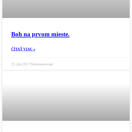
Boh na prvom mieste.
ČÍTAŤ VIAC »
25. júla 2017
Nekomentované