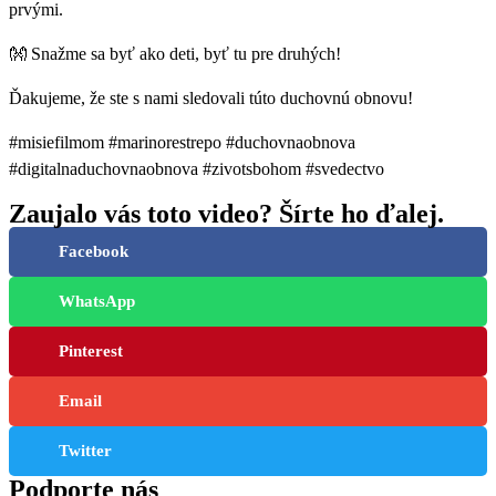
prvými.
👐 Snažme sa byť ako deti, byť tu pre druhých!
Ďakujeme, že ste s nami sledovali túto duchovnú obnovu!
#misiefilmom #marinorestrepo #duchovnaobnova
#digitalnaduchovnaobnova #zivotsbohom #svedectvo
Zaujalo vás toto video? Šírte ho ďalej.
Facebook
WhatsApp
Pinterest
Email
Twitter
Podporte nás