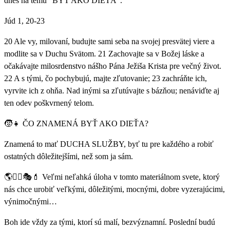
dnes na tému “BYŤ AKO DIEŤA”.
Júd 1, 20-23
20 Ale vy, milovaní, budujte sami seba na svojej presvätej viere a
modlite sa v Duchu Svätom. 21 Zachovajte sa v Božej láske a
očakávajte milosrdenstvo nášho Pána Ježiša Krista pre večný život.
22 A s tými, čo pochybujú, majte zľutovanie; 23 zachráňte ich,
vyrvite ich z ohňa. Nad inými sa zľutúvajte s bázňou; nenáviďte aj
ten odev poškvrnený telom.
🧒👧 ČO ZNAMENÁ BYŤ AKO DIEŤA?
Znamená to mať DUCHA SLUŽBY, byť tu pre každého a robiť
ostatných dôležitejšími, než som ja sám.
🌎🦸‍♂🎭💄 Veľmi neľahká úloha v tomto materiálnom svete, ktorý
nás chce urobiť veľkými, dôležitými, mocnými, dobre vyzerajúcimi,
výnimočnými…
Boh ide vždy za tými, ktorí sú malí, bezvýznamní. Poslední budú