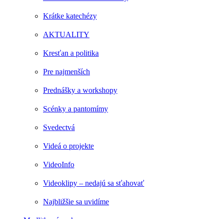
Krátke katechézy
AKTUALITY
Kresťan a politika
Pre najmenších
Prednášky a workshopy
Scénky a pantomímy
Svedectvá
Videá o projekte
VideoInfo
Videoklipy – nedajú sa sťahovať
Najbližšie sa uvidíme