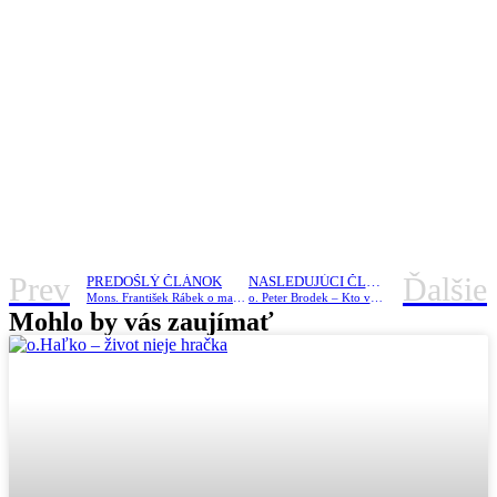
Prev
Ďalšie
PREDOŠLÝ ČLÁNOK
NASLEDUJÚCI ČLÁNOK
Mons. František Rábek o majstrovi Dusíkovi
o. Peter Brodek – Kto verí vo mňa, bude žiť aj keď umrie.
Mohlo by vás zaujímať