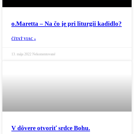
o.Maretta – Na čo je pri liturgii kadidlo?
ČÍTAŤ VIAC »
13. mája 2022
Nekomentované
V dôvere otvoriť srdce Bohu.