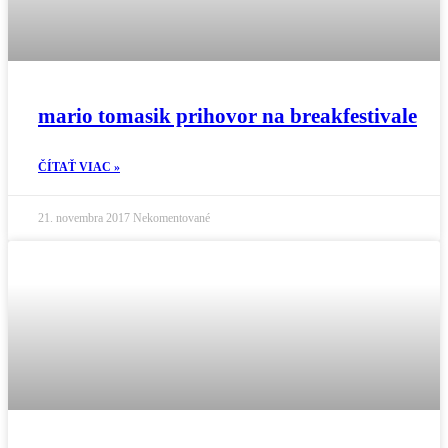
mario tomasik prihovor na breakfestivale
ČÍTAŤ VIAC »
21. novembra 2017
Nekomentované