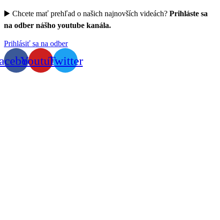
▶️ Chcete mať prehľad o našich najnovších videách?
Prihláste sa
na odber nášho youtube kanála.
Prihlásiť sa na odber
acebook
Youtube
Twitter