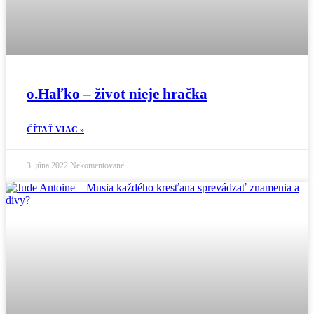
o.Haľko – život nieje hračka
ČÍTAŤ VIAC »
3. júna 2022
Nekomentované