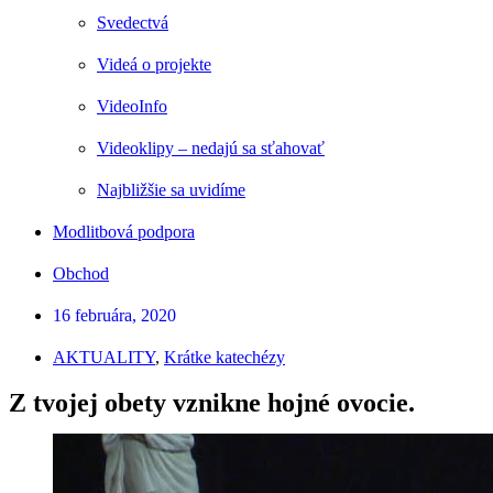
Svedectvá
Videá o projekte
VideoInfo
Videoklipy – nedajú sa sťahovať
Najbližšie sa uvidíme
Modlitbová podpora
Obchod
16 februára, 2020
AKTUALITY
,
Krátke katechézy
Z tvojej obety vznikne hojné ovocie.