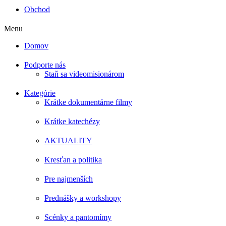
Obchod
Menu
Domov
Podporte nás
Staň sa videomisionárom
Kategórie
Krátke dokumentárne filmy
Krátke katechézy
AKTUALITY
Kresťan a politika
Pre najmenších
Prednášky a workshopy
Scénky a pantomímy