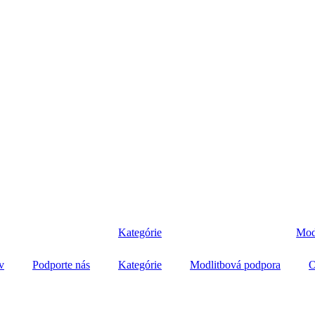
Kategórie
Mod
v
Podporte nás
Kategórie
Modlitbová podpora
O