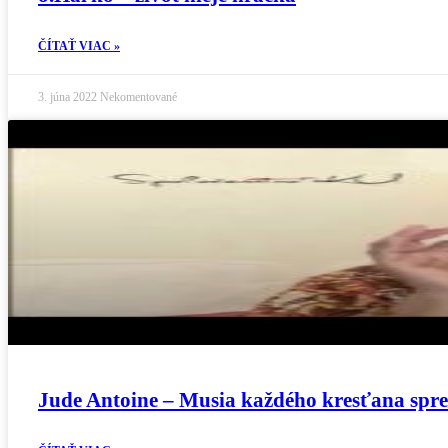
ČÍTAŤ VIAC »
3. júna 2022
Nekomentované
Jude Antoine – Musia každého kresťana spr