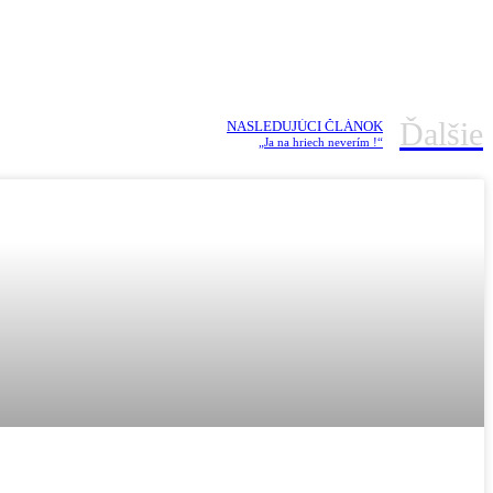
Ďalšie
NASLEDUJÚCI ČLÁNOK
„Ja na hriech neverím !“