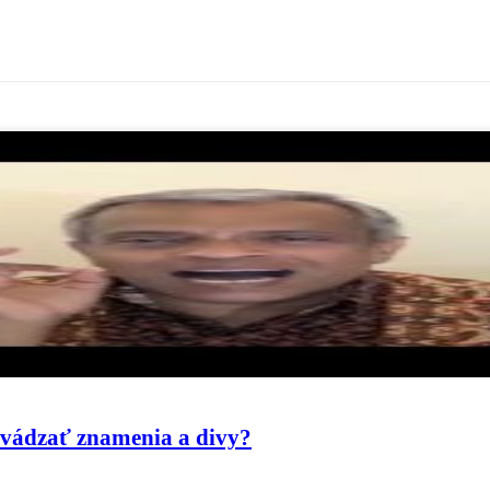
evádzať znamenia a divy?