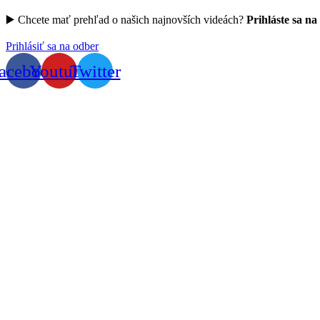
▶️ Chcete mať prehľad o našich najnovších videách?
Prihláste sa na
Prihlásiť sa na odber
acebook
Youtube
Twitter