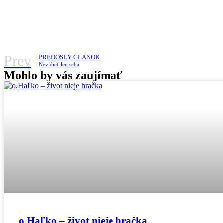
Prev
PREDOŠLÝ ČLÁNOK
Nevidieť len seba
Mohlo by vás zaujímať
o.Haľko – život nieje hračka