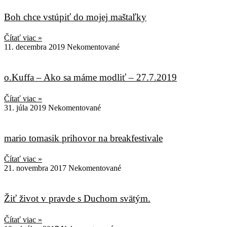
Boh chce vstúpiť do mojej maštaľky
Čítať viac »
11. decembra 2019
Nekomentované
o.Kuffa – Ako sa máme modliť – 27.7.2019
Čítať viac »
31. júla 2019
Nekomentované
mario tomasik prihovor na breakfestivale
Čítať viac »
21. novembra 2017
Nekomentované
Žiť život v pravde s Duchom svätým.
Čítať viac »