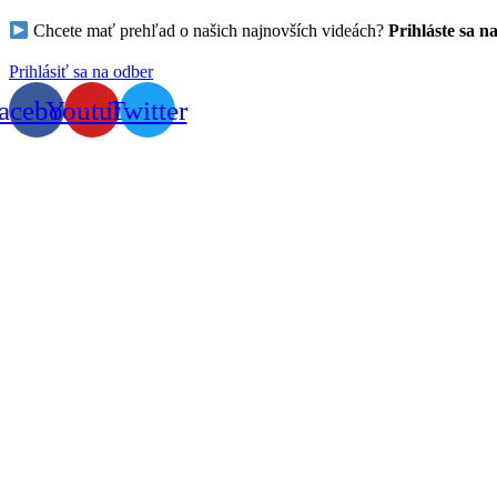
Chcete mať prehľad o našich najnovších videách?
Prihláste sa n
Prihlásiť sa na odber
acebook
Youtube
Twitter