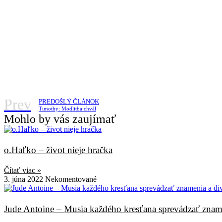
Prev
PREDOŠLÝ ČLÁNOK
Timothy: Modlitba chvál
Mohlo by vás zaujímať
o.Haľko – život nieje hračka
Čítať viac »
3. júna 2022
Nekomentované
Jude Antoine – Musia každého kresťana sprevádzať znam