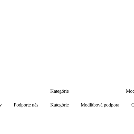
Kategórie
Mod
v
Podporte nás
Kategórie
Modlitbová podpora
O