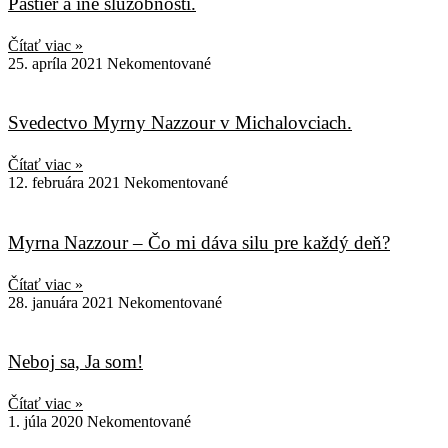
Pastier a iné služobnosti.
Čítať viac »
25. apríla 2021
Nekomentované
Svedectvo Myrny Nazzour v Michalovciach.
Čítať viac »
12. februára 2021
Nekomentované
Myrna Nazzour – Čo mi dáva silu pre každý deň?
Čítať viac »
28. januára 2021
Nekomentované
Neboj sa, Ja som!
Čítať viac »
1. júla 2020
Nekomentované