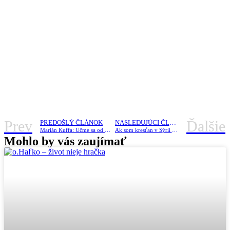
Prev
Ďalšie
PREDOŠLÝ ČLÁNOK
NASLEDUJÚCI ČLÁNOK
Marián Kuffa: Učme sa od Márie!
Ak som kresťan v Sýrii či Iraku, som nepriateľ?
Mohlo by vás zaujímať