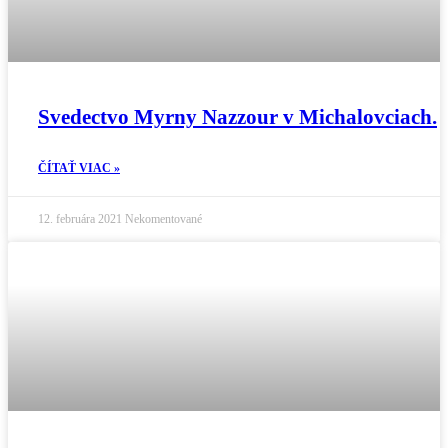
Svedectvo Myrny Nazzour v Michalovciach.
ČÍTAŤ VIAC »
12. februára 2021
Nekomentované