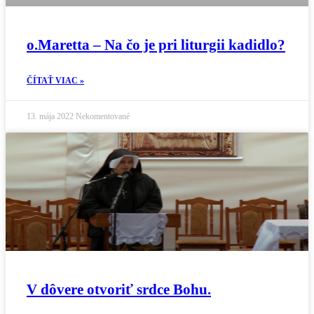
o.Maretta – Na čo je pri liturgii kadidlo?
ČÍTAŤ VIAC »
13. mája 2022
Nekomentované
V dôvere otvoriť srdce Bohu.