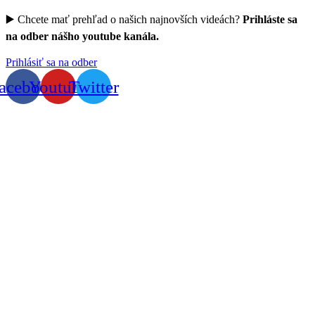
▶️ Chcete mať prehľad o našich najnovších videách?
Prihláste sa
na odber nášho youtube kanála.
Prihlásiť sa na odber
acebook
Youtube
Twitter