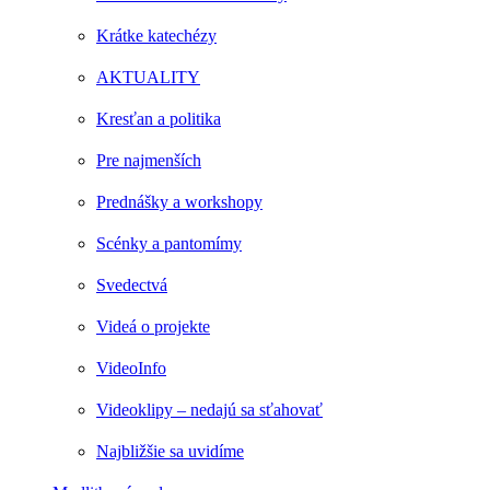
Krátke katechézy
AKTUALITY
Kresťan a politika
Pre najmenších
Prednášky a workshopy
Scénky a pantomímy
Svedectvá
Videá o projekte
VideoInfo
Videoklipy – nedajú sa sťahovať
Najbližšie sa uvidíme