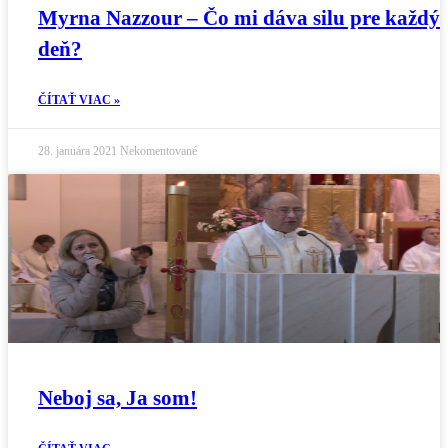
Myrna Nazzour – Čo mi dáva silu pre každý
deň?
ČÍTAŤ VIAC »
28. januára 2021
Nekomentované
Neboj sa, Ja som!