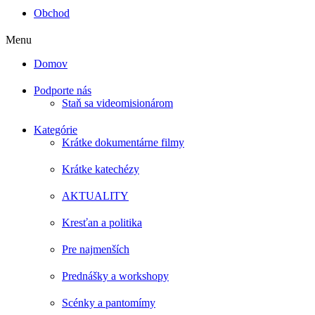
Obchod
Menu
Domov
Podporte nás
Staň sa videomisionárom
Kategórie
Krátke dokumentárne filmy
Krátke katechézy
AKTUALITY
Kresťan a politika
Pre najmenších
Prednášky a workshopy
Scénky a pantomímy