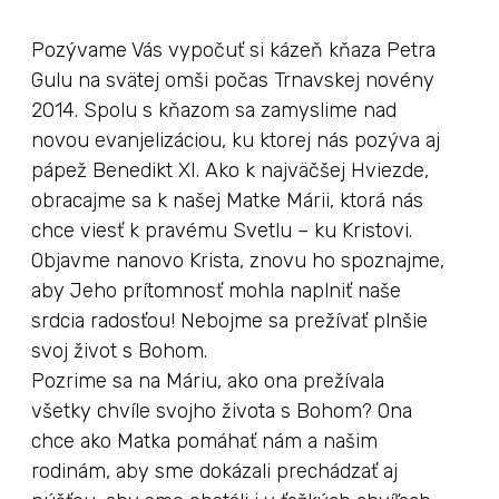
Pozývame Vás vypočuť si kázeň kňaza Petra
Gulu na svätej omši počas Trnavskej novény
2014. Spolu s kňazom sa zamyslime nad
novou evanjelizáciou, ku ktorej nás pozýva aj
pápež Benedikt XI. Ako k najväčšej Hviezde,
obracajme sa k našej Matke Márii, ktorá
nás
chce viesť k pravému Svetlu – ku Kristovi.
Objavme nanovo Krista, znovu ho spoznajme,
aby Jeho prítomnosť mohla naplniť naše
srdcia radosťou! Nebojme sa prežívať plnšie
svoj život s Bohom.
Pozrime sa na Máriu, ako ona prežívala
všetky chvíle svojho života s Bohom? Ona
chce ako Matka pomáhať nám a našim
rodinám, aby sme dokázali prechádzať aj