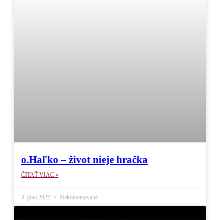
o.Haľko – život nieje hračka
ČÍTAŤ VIAC »
3. júna 2022
Nekomentované