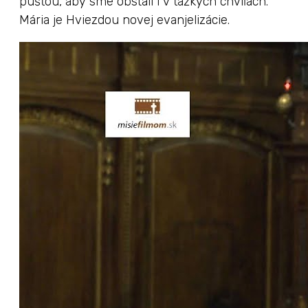
púšťou, aby sme obstáli i v ťažkých chvíľach.
Mária je Hviezdou novej evanjelizácie.