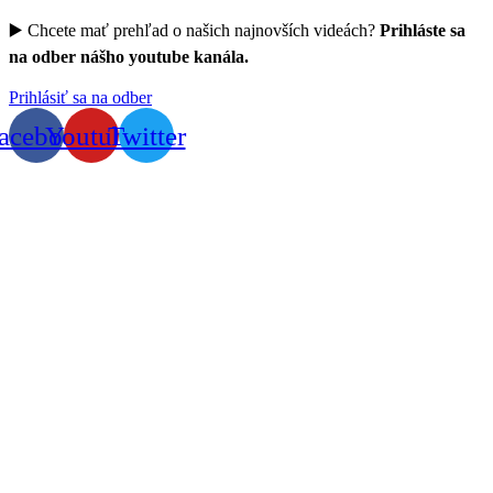
▶️ Chcete mať prehľad o našich najnovších videách?
Prihláste sa
na odber nášho youtube kanála.
Prihlásiť sa na odber
acebook
Youtube
Twitter