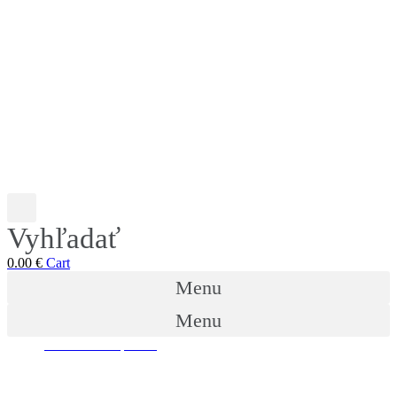
Vyhľadať
0.00
€
Cart
Menu
Menu
7 DECEMBRA, 2014
KRÁTKE KATECHÉZY
Peter Gula: Panna Mária –