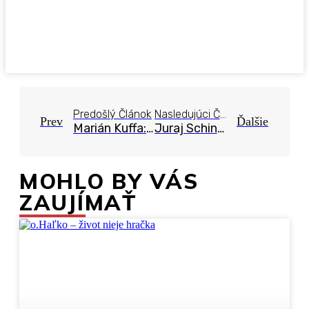
Predošlý Článok
Nasledujúci Článok
Prev
Ďalšie
Marián Kuffa: Čo robiť, ak je manžel a otec alkoholik.
Juraj Schindler: Mária ako vzor pre novú evanjelizáciu súčasných rodín.
MOHLO BY VÁS
ZAUJÍMAŤ