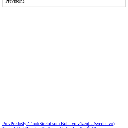
Pravidelne
Prev
Predošlý článok
Stretol som Boha vo väzení…(svedectvo)