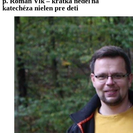
p. Roman Vlk – krátka nedeľná
katechéza nielen pre deti