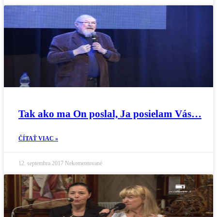
Tak ako ma On poslal, Ja posielam Vás…
ČÍTAŤ VIAC »
12. septembra 2017
Nekomentované