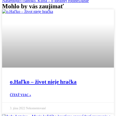
Nasledujúci článok
o. Kuffa – o ideálnej rodine
Ďalšie
Mohlo by vás zaujímať
o.Haľko – život nieje hračka
ČÍTAŤ VIAC »
3. júna 2022
Nekomentované