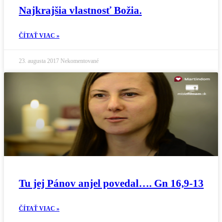
Najkrajšia vlastnosť Božia.
ČÍTAŤ VIAC »
23. augusta 2017
Nekomentované
Tu jej Pánov anjel povedal…. Gn 16,9-13
ČÍTAŤ VIAC »