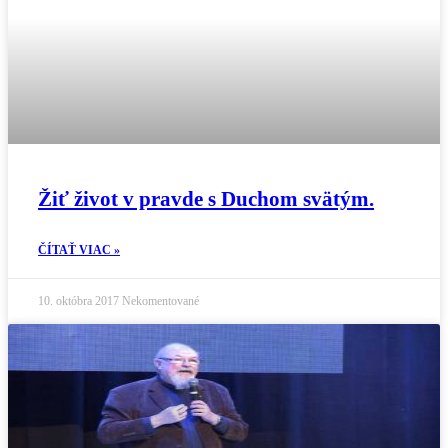
Žiť život v pravde s Duchom svätým.
ČÍTAŤ VIAC »
10. októbra 2017
Nekomentované