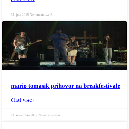
31. júla 2019
Nekomentované
mario tomasik prihovor na breakfestivale
ČÍTAŤ VIAC »
21. novembra 2017
Nekomentované