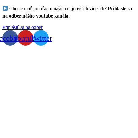
Chcete mať prehľad o našich najnovších videách?
Prihláste sa
na odber nášho youtube kanála.
Prihlásiť sa na odber
acebook
Youtube
Twitter