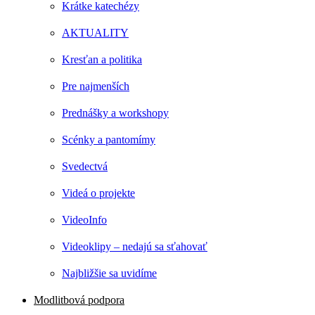
Krátke katechézy
AKTUALITY
Kresťan a politika
Pre najmenších
Prednášky a workshopy
Scénky a pantomímy
Svedectvá
Videá o projekte
VideoInfo
Videoklipy – nedajú sa sťahovať
Najbližšie sa uvidíme
Modlitbová podpora