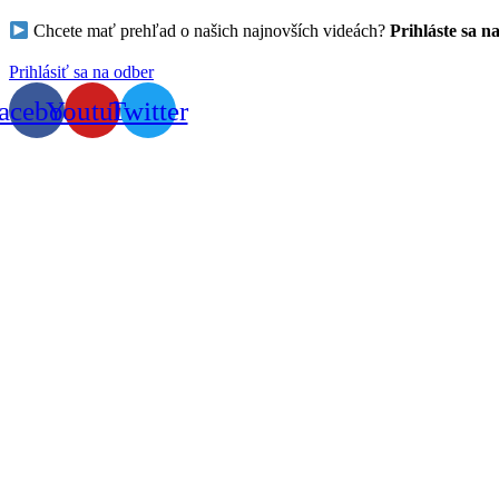
Chcete mať prehľad o našich najnovších videách?
Prihláste sa n
Prihlásiť sa na odber
acebook
Youtube
Twitter