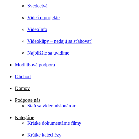
Svedectvá
Videá o projekte
VideoInfo
Videoklipy – nedajú sa sťahovať
Najbližšie sa uvidíme
Modlitbová podpora
Obchod
Domov
Podporte nás
Staň sa videomisionárom
Kategórie
Krátke dokumentárne filmy
Krátke katechézy