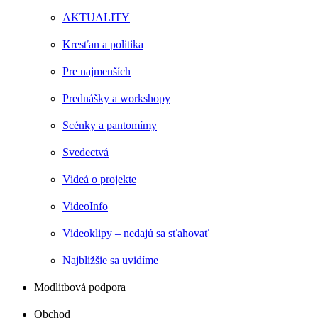
AKTUALITY
Kresťan a politika
Pre najmenších
Prednášky a workshopy
Scénky a pantomímy
Svedectvá
Videá o projekte
VideoInfo
Videoklipy – nedajú sa sťahovať
Najbližšie sa uvidíme
Modlitbová podpora
Obchod