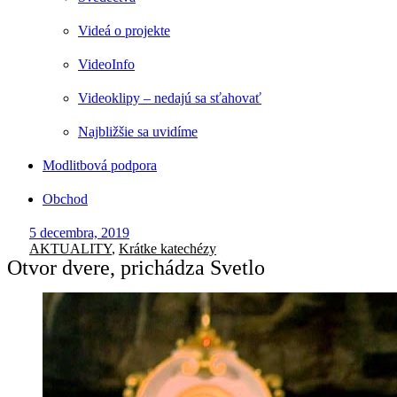
Videá o projekte
VideoInfo
Videoklipy – nedajú sa sťahovať
Najbližšie sa uvidíme
Modlitbová podpora
Obchod
5 decembra, 2019
AKTUALITY
,
Krátke katechézy
Otvor dvere, prichádza Svetlo