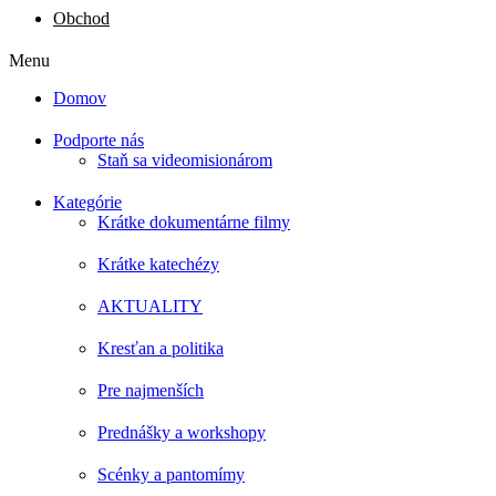
Obchod
Menu
Domov
Podporte nás
Staň sa videomisionárom
Kategórie
Krátke dokumentárne filmy
Krátke katechézy
AKTUALITY
Kresťan a politika
Pre najmenších
Prednášky a workshopy
Scénky a pantomímy