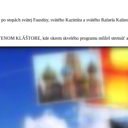
topách svätej Faustíny, svätého Kazimíra a svätého Rafaela Kalinovs
OM KLÁŠTORE, kde okrem skvelého programu môžeš stretnúť aj ná