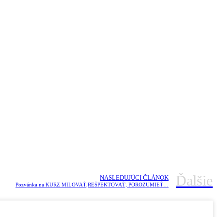
Ďalšie
NASLEDUJÚCI ČLÁNOK
Pozvánka na KURZ MILOVAŤ,REŠPEKTOVAŤ, POROZUMIEŤ…