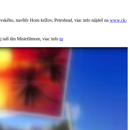
kého, navštív Horu krížov, Petrohrad, viac info nájdeš na
www.ck-
š tím Misiefilmom, viac info
tu