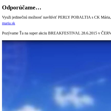
Odporúčame…
Využi jedinečnú možnosť navštíviť PERLY POBALTIA s CK Mária, po s
maria.sk
Pozývame Ťa na super akciu BREAKFESTIVAL 28.6.2015 v ČERVEN