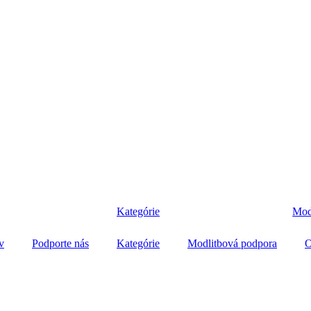
Kategórie
Mod
v
Podporte nás
Kategórie
Modlitbová podpora
O