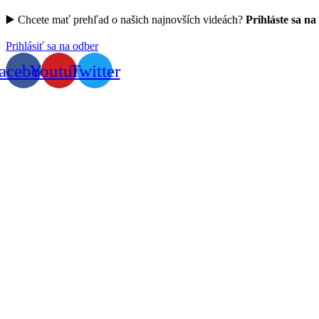
▶️ Chcete mať prehľad o našich najnovších videách?
Prihláste sa na
Prihlásiť sa na odber
acebook
Youtube
Twitter