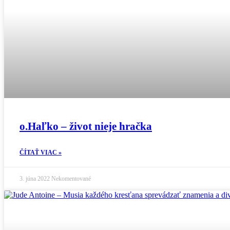
o.Haľko – život nieje hračka
ČÍTAŤ VIAC »
3. júna 2022
Nekomentované