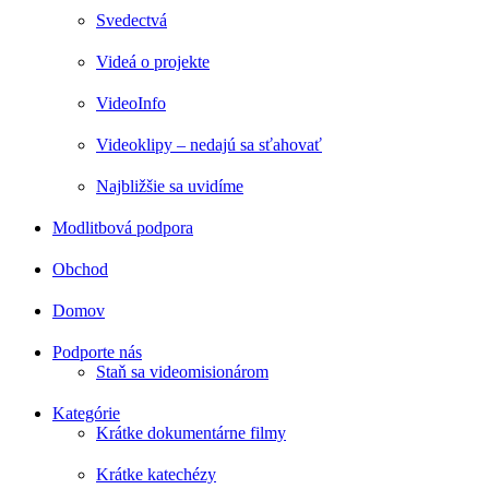
Svedectvá
Videá o projekte
VideoInfo
Videoklipy – nedajú sa sťahovať
Najbližšie sa uvidíme
Modlitbová podpora
Obchod
Domov
Podporte nás
Staň sa videomisionárom
Kategórie
Krátke dokumentárne filmy
Krátke katechézy