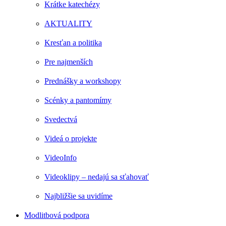
Krátke katechézy
AKTUALITY
Kresťan a politika
Pre najmenších
Prednášky a workshopy
Scénky a pantomímy
Svedectvá
Videá o projekte
VideoInfo
Videoklipy – nedajú sa sťahovať
Najbližšie sa uvidíme
Modlitbová podpora