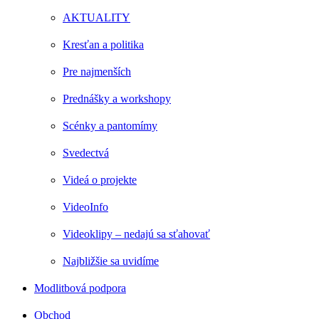
AKTUALITY
Kresťan a politika
Pre najmenších
Prednášky a workshopy
Scénky a pantomímy
Svedectvá
Videá o projekte
VideoInfo
Videoklipy – nedajú sa sťahovať
Najbližšie sa uvidíme
Modlitbová podpora
Obchod