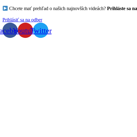
Chcete mať prehľad o našich najnovších videách?
Prihláste sa n
Prihlásiť sa na odber
acebook
Youtube
Twitter