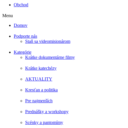
Obchod
Menu
Domov
Podporte nás
Staň sa videomisionárom
Kategórie
Krátke dokumentárne filmy
Krátke katechézy
AKTUALITY
Kresťan a politika
Pre najmenších
Prednášky a workshopy
Scénky a pantomímy