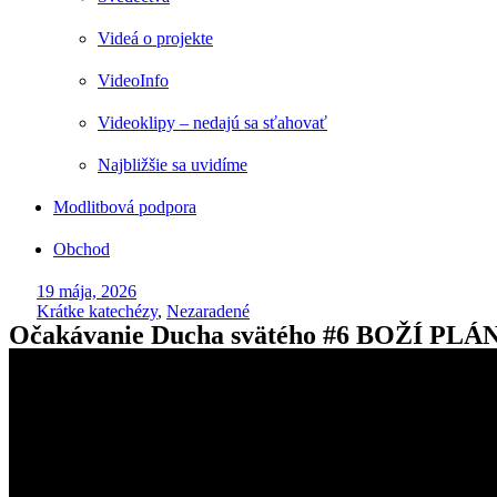
Videá o projekte
VideoInfo
Videoklipy – nedajú sa sťahovať
Najbližšie sa uvidíme
Modlitbová podpora
Obchod
19 mája, 2026
Krátke katechézy
,
Nezaradené
Očakávanie Ducha svätého #6 BOŽÍ PL