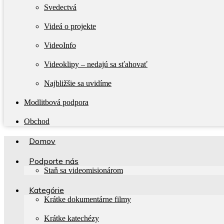
Svedectvá
Videá o projekte
VideoInfo
Videoklipy – nedajú sa sťahovať
Najbližšie sa uvidíme
Modlitbová podpora
Obchod
Domov
Podporte nás
Staň sa videomisionárom
Kategórie
Krátke dokumentárne filmy
Krátke katechézy