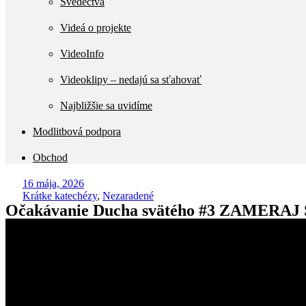
Svedectvá
Videá o projekte
VideoInfo
Videoklipy – nedajú sa sťahovať
Najbližšie sa uvidíme
Modlitbová podpora
Obchod
16 mája, 2026
Krátke katechézy
,
Nezaradené
Očakávanie Ducha svätého #3 ZAMERAJ