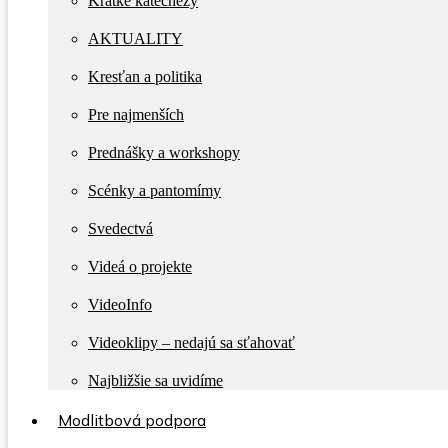
Krátke katechézy
AKTUALITY
Kresťan a politika
Pre najmenších
Prednášky a workshopy
Scénky a pantomímy
Svedectvá
Videá o projekte
VideoInfo
Videoklipy – nedajú sa sťahovať
Najbližšie sa uvidíme
Modlitbová podpora