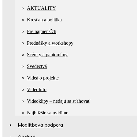
AKTUALITY
Kresťan a politika
Pre najmenších
Prednášky a workshopy
Scénky a pantomímy
Svedectvá
Videá o projekte
VideoInfo
Videoklipy – nedajú sa sťahovať
Najbližšie sa uvidíme
Modlitbová podpora