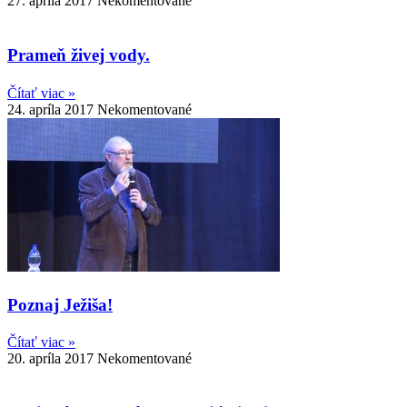
27. apríla 2017
Nekomentované
Prameň živej vody.
Čítať viac »
24. apríla 2017
Nekomentované
Poznaj Ježiša!
Čítať viac »
20. apríla 2017
Nekomentované