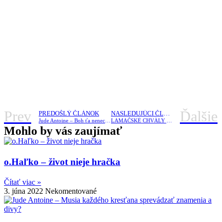
Prev
Ďalšie
PREDOŠLÝ ČLÁNOK
NASLEDUJÚCI ČLÁNOK
Jude Antoine – Boh ťa nenechá skúšať nad tvoje sily
LAMAČSKÉ CHVÁLY – live strem ŠPECIAL
Mohlo by vás zaujímať
o.Haľko – život nieje hračka
Čítať viac »
3. júna 2022
Nekomentované