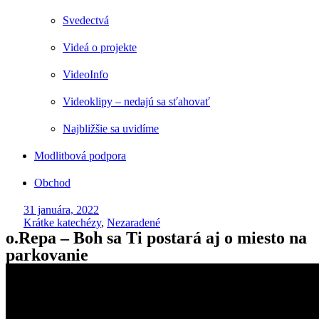
Svedectvá
Videá o projekte
VideoInfo
Videoklipy – nedajú sa sťahovať
Najbližšie sa uvidíme
Modlitbová podpora
Obchod
31 januára, 2022
Krátke katechézy
,
Nezaradené
o.Repa – Boh sa Ti postará aj o miesto na
parkovanie