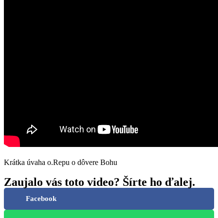
Krátka úvaha o.Repu o dôvere Bohu
Zaujalo vás toto video? Šírte ho ďalej.
Facebook