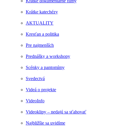
Krátke dokumentárne filmy
Krátke katechézy
AKTUALITY
Kresťan a politika
Pre najmenších
Prednášky a workshopy
Scénky a pantomímy
Svedectvá
Videá o projekte
VideoInfo
Videoklipy – nedajú sa sťahovať
Najbližšie sa uvidíme