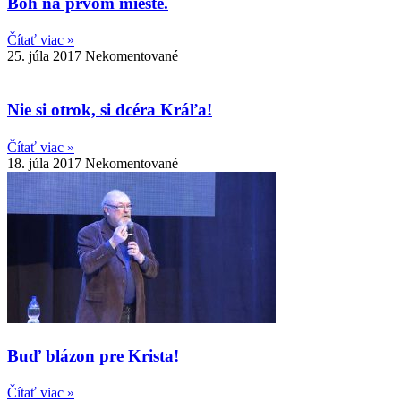
Boh na prvom mieste.
Čítať viac »
25. júla 2017
Nekomentované
Nie si otrok, si dcéra Kráľa!
Čítať viac »
18. júla 2017
Nekomentované
Buď blázon pre Krista!
Čítať viac »