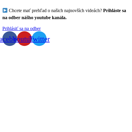
Chcete mať prehľad o našich najnovších videách?
Prihláste sa
na odber nášho youtube kanála.
Prihlásiť sa na odber
acebook
Youtube
Twitter