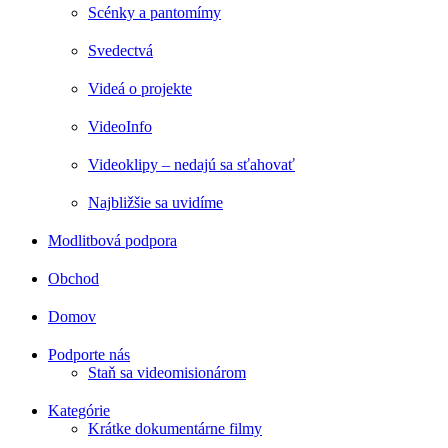
Scénky a pantomímy
Svedectvá
Videá o projekte
VideoInfo
Videoklipy – nedajú sa sťahovať
Najbližšie sa uvidíme
Modlitbová podpora
Obchod
Domov
Podporte nás
Staň sa videomisionárom
Kategórie
Krátke dokumentárne filmy