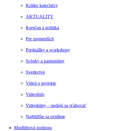
Krátke katechézy
AKTUALITY
Kresťan a politika
Pre najmenších
Prednášky a workshopy
Scénky a pantomímy
Svedectvá
Videá o projekte
VideoInfo
Videoklipy – nedajú sa sťahovať
Najbližšie sa uvidíme
Modlitbová podpora