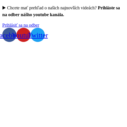
▶️ Chcete mať prehľad o našich najnovších videách?
Prihláste sa
na odber nášho youtube kanála.
Prihlásiť sa na odber
acebook
Youtube
Twitter