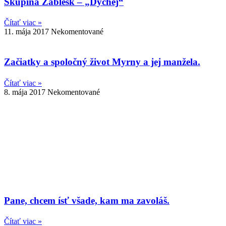
Skupina Záblesk – „Dýchej“
Čítať viac »
11. mája 2017
Nekomentované
Začiatky a spoločný život Myrny a jej manžela.
Čítať viac »
8. mája 2017
Nekomentované
Pane, chcem ísť všade, kam ma zavoláš.
Čítať viac »