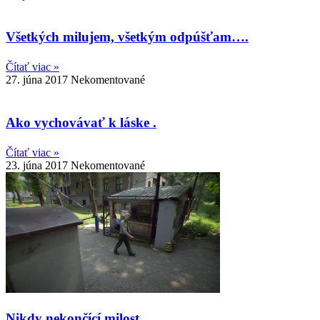
Všetkých milujem, všetkým odpúšťam….
Čítať viac »
27. júna 2017
Nekomentované
Ako vychovávať k láske .
Čítať viac »
23. júna 2017
Nekomentované
Nikdy nekončící milost.