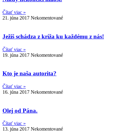
Čítať viac »
21. júna 2017
Nekomentované
Ježiš schádza z kríža ku každému z nás!
Čítať viac »
19. júna 2017
Nekomentované
Kto je naša autorita?
Čítať viac »
16. júna 2017
Nekomentované
Olej od Pána.
Čítať viac »
13. júna 2017
Nekomentované