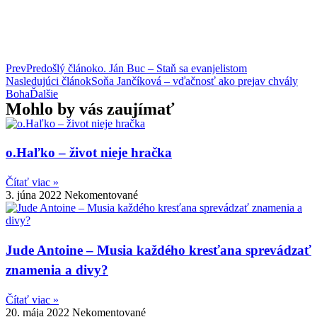
Prev
Predošlý článok
o. Ján Buc – Staň sa evanjelistom
Nasledujúci článok
Soňa Jančíková – vďačnosť ako prejav chvály
Boha
Ďalšie
Mohlo by vás zaujímať
o.Haľko – život nieje hračka
Čítať viac »
3. júna 2022
Nekomentované
Jude Antoine – Musia každého kresťana sprevádzať
znamenia a divy?
Čítať viac »
20. mája 2022
Nekomentované