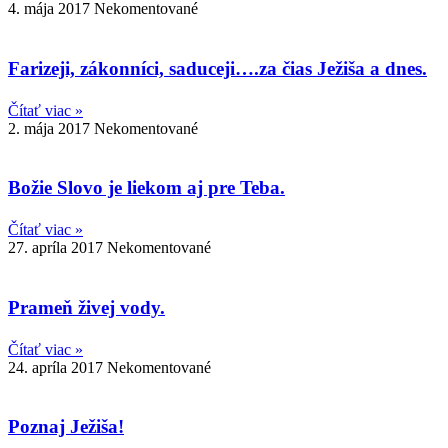
4. mája 2017
Nekomentované
Farizeji, zákonníci, saduceji….za čias Ježiša a dnes.
Čítať viac »
2. mája 2017
Nekomentované
Božie Slovo je liekom aj pre Teba.
Čítať viac »
27. apríla 2017
Nekomentované
Prameň živej vody.
Čítať viac »
24. apríla 2017
Nekomentované
Poznaj Ježiša!