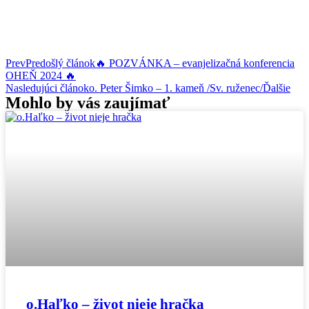
Prev
Predošlý článok
🔥 POZVÁNKA – evanjelizačná konferencia
OHEŇ 2024 🔥
Nasledujúci článok
o. Peter Šimko – 1. kameň /Sv. ruženec/
Ďalšie
Mohlo by vás zaujímať
o.Haľko – život nieje hračka