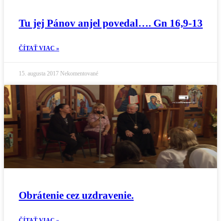
Tu jej Pánov anjel povedal…. Gn 16,9-13
ČÍTAŤ VIAC »
15. augusta 2017
Nekomentované
Obrátenie cez uzdravenie.
ČÍTAŤ VIAC »