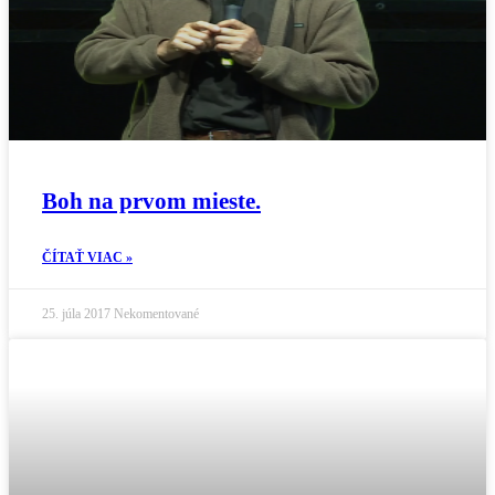
Boh na prvom mieste.
ČÍTAŤ VIAC »
25. júla 2017
Nekomentované