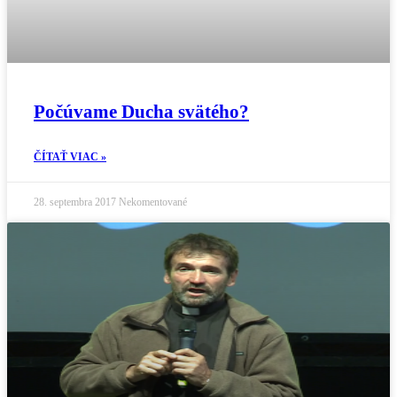
Počúvame Ducha svätého?
ČÍTAŤ VIAC »
28. septembra 2017
Nekomentované