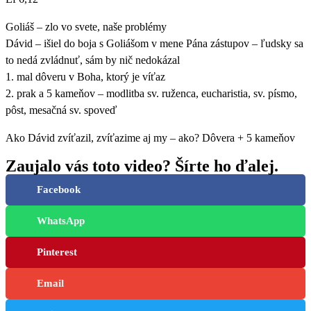
Goliáš – zlo vo svete, naše problémy
Dávid – išiel do boja s Goliášom v mene Pána zástupov – ľudsky sa
to nedá zvládnuť, sám by nič nedokázal
1. mal dôveru v Boha, ktorý je víťaz
2. prak a 5 kameňov – modlitba sv. ruženca, eucharistia, sv. písmo,
pôst, mesačná sv. spoveď
Ako Dávid zvíťazil, zvíťazime aj my – ako? Dôvera + 5 kameňov
Zaujalo vás toto video? Šírte ho ďalej.
Facebook
WhatsApp
Pinterest
Email