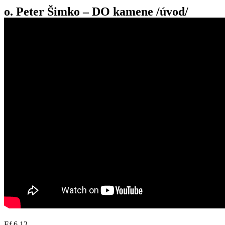
o. Peter Šimko – DO kamene /úvod/
Ef 6,12