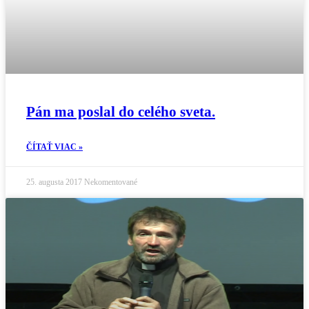
Pán ma poslal do celého sveta.
ČÍTAŤ VIAC »
25. augusta 2017
Nekomentované