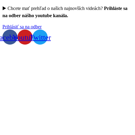
▶️ Chcete mať prehľad o našich najnovších videách?
Prihláste sa
na odber nášho youtube kanála.
Prihlásiť sa na odber
acebook
Youtube
Twitter