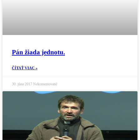
Pán žiada jednotu.
ČÍTAŤ VIAC »
30. júna 2017
Nekomentované