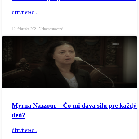
ČÍTAŤ VIAC »
12. februára 2021
Nekomentované
Myrna Nazzour – Čo mi dáva silu pre každý
deň?
ČÍTAŤ VIAC »