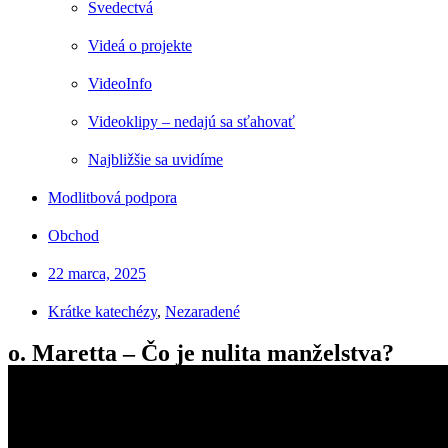
Svedectvá
Videá o projekte
VideoInfo
Videoklipy – nedajú sa sťahovať
Najbližšie sa uvidíme
Modlitbová podpora
Obchod
22 marca, 2025
Krátke katechézy
,
Nezaradené
o. Maretta – Čo je nulita manželstva?