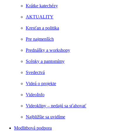
Krátke katechézy
AKTUALITY
Kresťan a politika
Pre najmenších
Prednášky a workshopy
Scénky a pantomímy
Svedectvá
Videá o projekte
VideoInfo
Videoklipy – nedajú sa sťahovať
Najbližšie sa uvidíme
Modlitbová podpora