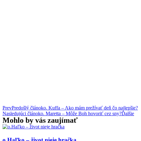
Prev
Predošlý článok
o. Kuffa – Ako mám prežívať deň čo najlepšie?
Nasledujúci článok
o. Maretta – Môže Boh hovoriť cez sny?
Ďalšie
Mohlo by vás zaujímať
o.Haľko – život nieje hračka