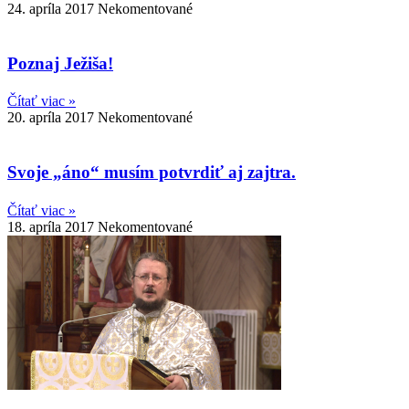
24. apríla 2017
Nekomentované
Poznaj Ježiša!
Čítať viac »
20. apríla 2017
Nekomentované
Svoje „áno“ musím potvrdiť aj zajtra.
Čítať viac »
18. apríla 2017
Nekomentované