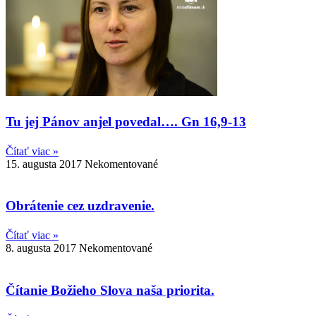
Tu jej Pánov anjel povedal…. Gn 16,9-13
Čítať viac »
15. augusta 2017
Nekomentované
Obrátenie cez uzdravenie.
Čítať viac »
8. augusta 2017
Nekomentované
Čítanie Božieho Slova naša priorita.