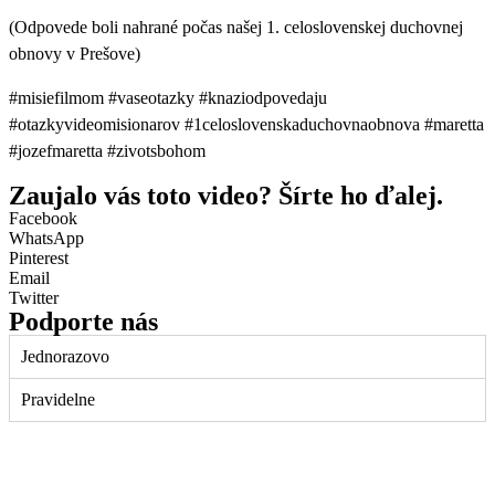
(Odpovede boli nahrané počas našej 1. celoslovenskej duchovnej
obnovy v Prešove)
#misiefilmom #vaseotazky #knaziodpovedaju
#otazkyvideomisionarov #1celoslovenskaduchovnaobnova #maretta
#jozefmaretta #zivotsbohom
Zaujalo vás toto video? Šírte ho ďalej.
Facebook
WhatsApp
Pinterest
Email
Twitter
Podporte nás
Jednorazovo
Pravidelne