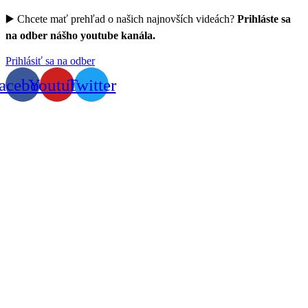
▶️ Chcete mať prehľad o našich najnovších videách?
Prihláste sa
na odber nášho youtube kanála.
Prihlásiť sa na odber
acebook
Youtube
Twitter