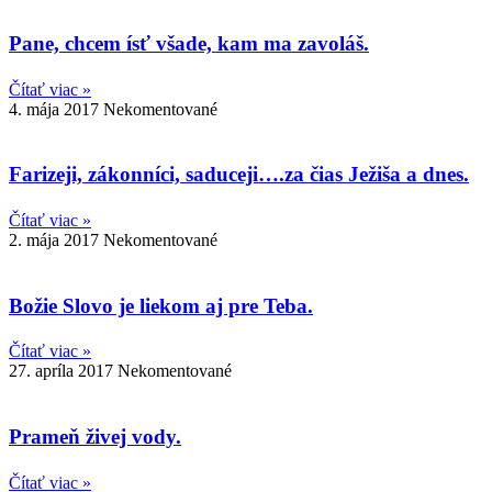
Pane, chcem ísť všade, kam ma zavoláš.
Čítať viac »
4. mája 2017
Nekomentované
Farizeji, zákonníci, saduceji….za čias Ježiša a dnes.
Čítať viac »
2. mája 2017
Nekomentované
Božie Slovo je liekom aj pre Teba.
Čítať viac »
27. apríla 2017
Nekomentované
Prameň živej vody.
Čítať viac »