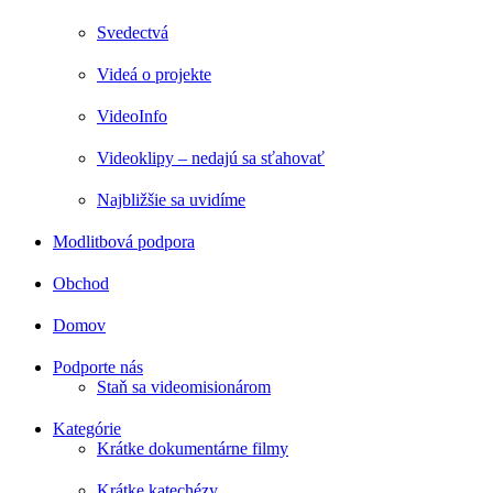
Svedectvá
Videá o projekte
VideoInfo
Videoklipy – nedajú sa sťahovať
Najbližšie sa uvidíme
Modlitbová podpora
Obchod
Domov
Podporte nás
Staň sa videomisionárom
Kategórie
Krátke dokumentárne filmy
Krátke katechézy