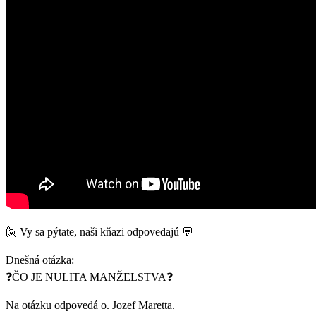
🙋 Vy sa pýtate, naši kňazi odpovedajú 💬
Dnešná otázka:
❓ČO JE NULITA MANŽELSTVA❓
Na otázku odpovedá o. Jozef Maretta.