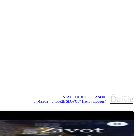
Ďalšie
NASLEDUJÚCI ČLÁNOK
o. Maretta – 3. BOŽIE SLOVO /7 krokov životom/