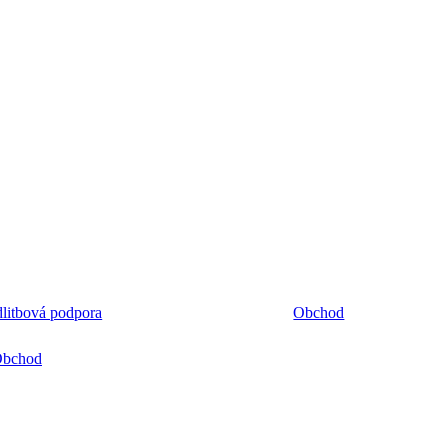
litbová podpora
Obchod
bchod