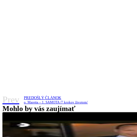
Prev
PREDOŠLÝ ČLÁNOK
o. Maretta – 1. SAMOTA /7 krokov životom/
Mohlo by vás zaujímať