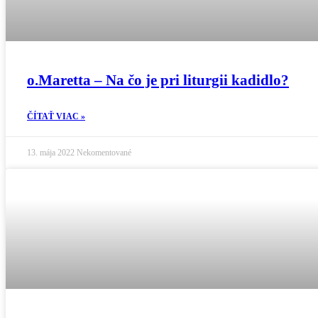
o.Maretta – Na čo je pri liturgii kadidlo?
ČÍTAŤ VIAC »
13. mája 2022
Nekomentované