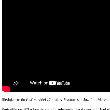
Sledujete tretiu časť zo videí „7 krokov životom s o. Jozefom Maret
#misiefilmom #7krokovzivotom #jozefmaretta #spolocenstvo #1cel