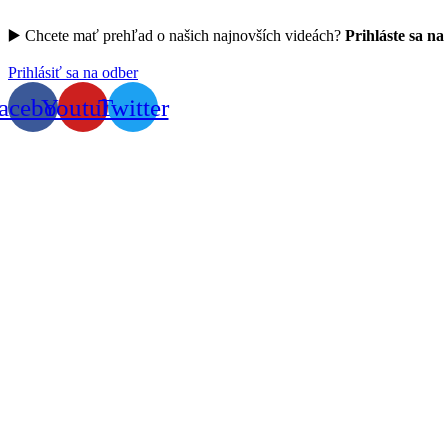
▶️ Chcete mať prehľad o našich najnovších videách?
Prihláste sa na
Prihlásiť sa na odber
acebook
Youtube
Twitter