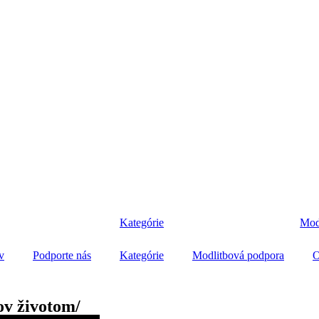
Kategórie
Mod
v
Podporte nás
Kategórie
Modlitbová podpora
O
v životom/