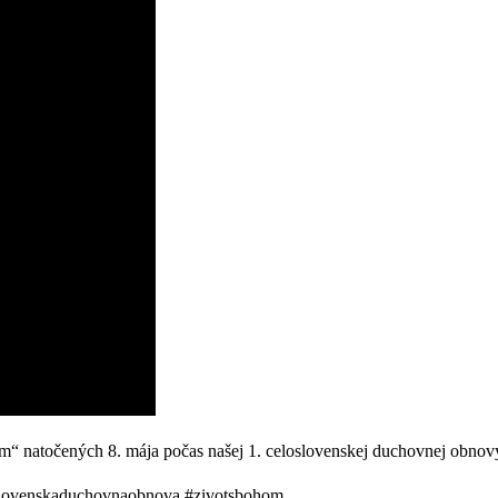
tom“ natočených 8. mája počas našej 1. celoslovenskej duchovnej obnov
oslovenskaduchovnaobnova #zivotsbohom