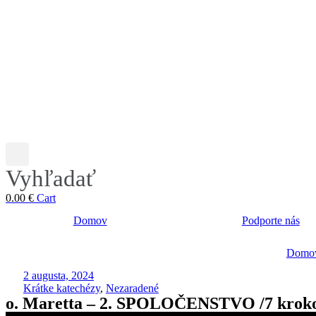
Vyhľadať
0.00
€
Cart
Domov
Podporte nás
Domo
2 augusta, 2024
Krátke katechézy
,
Nezaradené
o. Maretta – 2. SPOLOČENSTVO /7 kroko