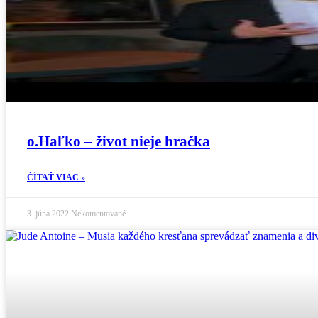
o.Haľko – život nieje hračka
ČÍTAŤ VIAC »
3. júna 2022
Nekomentované