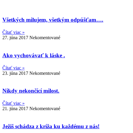
Všetkých milujem, všetkým odpúšťam….
Čítať viac »
27. júna 2017
Nekomentované
Ako vychovávať k láske .
Čítať viac »
23. júna 2017
Nekomentované
Nikdy nekončící milost.
Čítať viac »
21. júna 2017
Nekomentované
Ježiš schádza z kríža ku každému z nás!