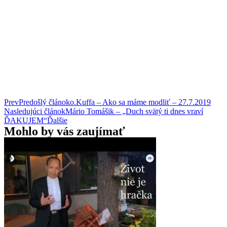
Prev
Predošlý článok
o.Kuffa – Ako sa máme modliť – 27.7.2019
Nasledujúci článok
Mário Tomášik – „Duch svätý ti dnes vraví
ĎAKUJEM“
Ďalšie
Mohlo by vás zaujímať