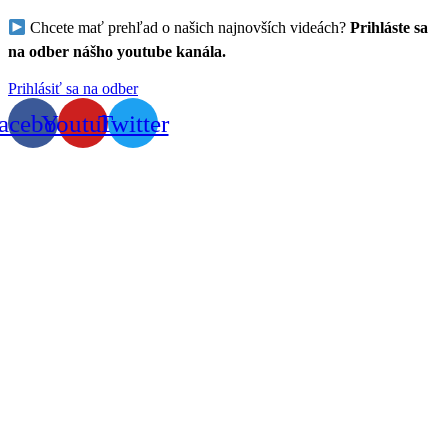
Chcete mať prehľad o našich najnovších videách?
Prihláste sa
na odber nášho youtube kanála.
Prihlásiť sa na odber
acebook
Youtube
Twitter