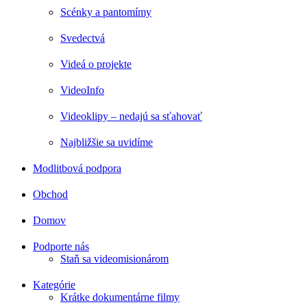
Scénky a pantomímy
Svedectvá
Videá o projekte
VideoInfo
Videoklipy – nedajú sa sťahovať
Najbližšie sa uvidíme
Modlitbová podpora
Obchod
Domov
Podporte nás
Staň sa videomisionárom
Kategórie
Krátke dokumentárne filmy