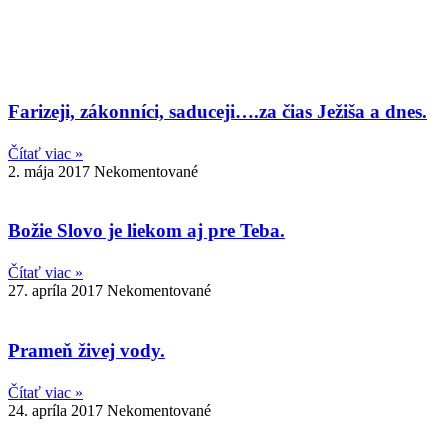
Farizeji, zákonníci, saduceji….za čias Ježiša a dnes.
Čítať viac »
2. mája 2017
Nekomentované
Božie Slovo je liekom aj pre Teba.
Čítať viac »
27. apríla 2017
Nekomentované
Prameň živej vody.
Čítať viac »
24. apríla 2017
Nekomentované