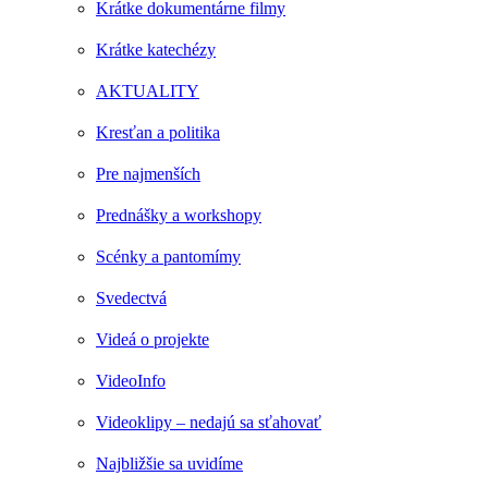
Krátke dokumentárne filmy
Krátke katechézy
AKTUALITY
Kresťan a politika
Pre najmenších
Prednášky a workshopy
Scénky a pantomímy
Svedectvá
Videá o projekte
VideoInfo
Videoklipy – nedajú sa sťahovať
Najbližšie sa uvidíme