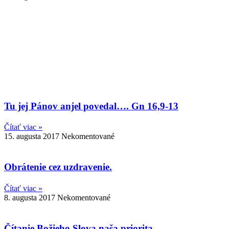
Tu jej Pánov anjel povedal…. Gn 16,9-13
Čítať viac »
15. augusta 2017
Nekomentované
Obrátenie cez uzdravenie.
Čítať viac »
8. augusta 2017
Nekomentované
Čítanie Božieho Slova naša priorita.