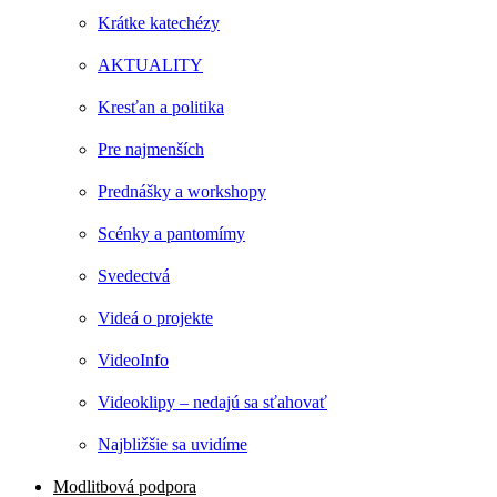
Krátke katechézy
AKTUALITY
Kresťan a politika
Pre najmenších
Prednášky a workshopy
Scénky a pantomímy
Svedectvá
Videá o projekte
VideoInfo
Videoklipy – nedajú sa sťahovať
Najbližšie sa uvidíme
Modlitbová podpora