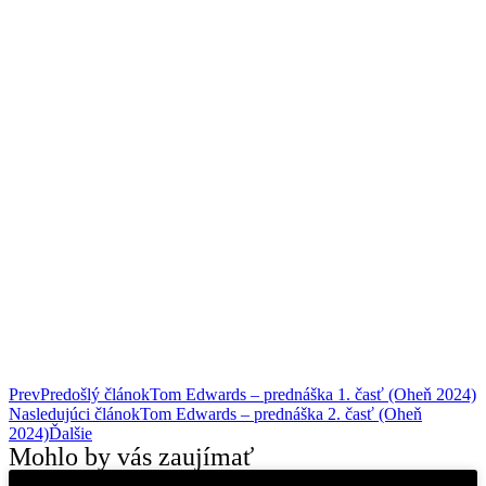
Prev
Predošlý článok
Tom Edwards – prednáška 1. časť (Oheň 2024)
Nasledujúci článok
Tom Edwards – prednáška 2. časť (Oheň
2024)
Ďalšie
Mohlo by vás zaujímať