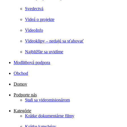
Svedectvá
Videá o projekte
VideoInfo
Videoklipy – nedajú sa sťahovať
Najbližšie sa uvidíme
Modlitbová podpora
Obchod
Domov
Podporte nás
Staň sa videomisionárom
Kategórie
Krátke dokumentárne filmy
Krátke katechézy