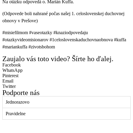
Na otázku odpovedá o. Marián Kuffa.
(Odpovede boli nahrané počas našej 1. celoslovenskej duchovnej
obnovy v Prešove)
#misiefilmom #vaseotazky #knaziodpovedaju
#otazkyvideomisionarov #1celoslovenskaduchovnaobnova #kuffa
#mariankuffa #zivotsbohom
Zaujalo vás toto video? Šírte ho ďalej.
Facebook
WhatsApp
Pinterest
Email
Twitter
Podporte nás
Jednorazovo
Pravidelne