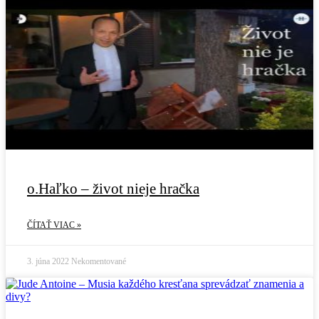
o.Haľko – život nieje hračka
ČÍTAŤ VIAC »
3. júna 2022
Nekomentované