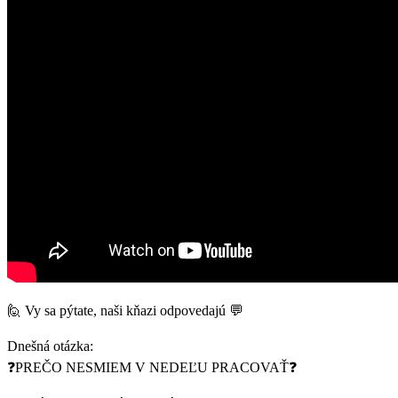
🙋 Vy sa pýtate, naši kňazi odpovedajú 💬
Dnešná otázka:
❓PREČO NESMIEM V NEDEĽU PRACOVAŤ❓