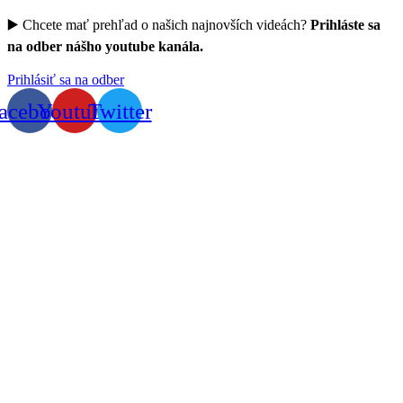
▶️ Chcete mať prehľad o našich najnovších videách?
Prihláste sa
na odber nášho youtube kanála.
Prihlásiť sa na odber
acebook
Youtube
Twitter