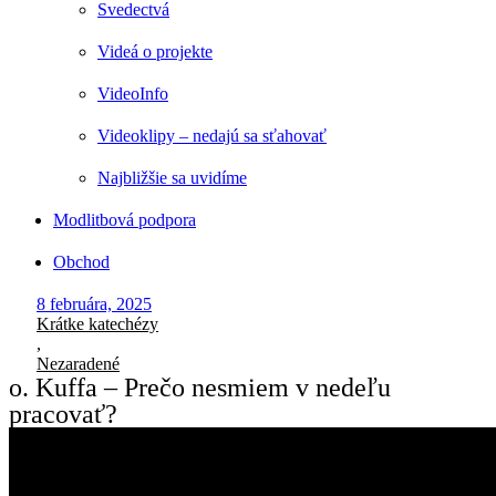
Svedectvá
Videá o projekte
VideoInfo
Videoklipy – nedajú sa sťahovať
Najbližšie sa uvidíme
Modlitbová podpora
Obchod
8 februára, 2025
Krátke katechézy
,
Nezaradené
o. Kuffa – Prečo nesmiem v nedeľu
pracovať?