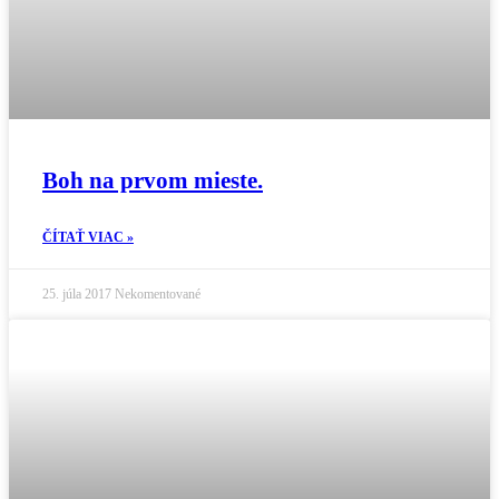
Boh na prvom mieste.
ČÍTAŤ VIAC »
25. júla 2017
Nekomentované