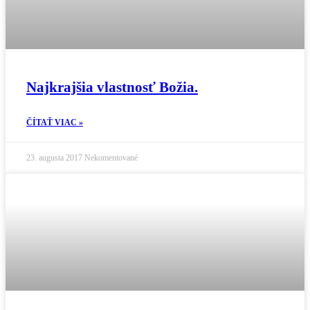
Najkrajšia vlastnosť Božia.
ČÍTAŤ VIAC »
23. augusta 2017
Nekomentované