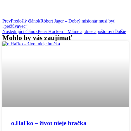
Prev
Predošlý článok
Róbert Jáger – Dobrý misionár musí byť
„prežúvavec“
Nasledujúci článok
Peter Hocken – Máme aj dnes apoštolov?
Ďalšie
Mohlo by vás zaujímať
o.Haľko – život nieje hračka