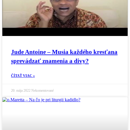
Jude Antoine – Musia každého kresťana
sprevádzať znamenia a divy?
ČÍTAŤ VIAC »
20. mája 2022
Nekomentované