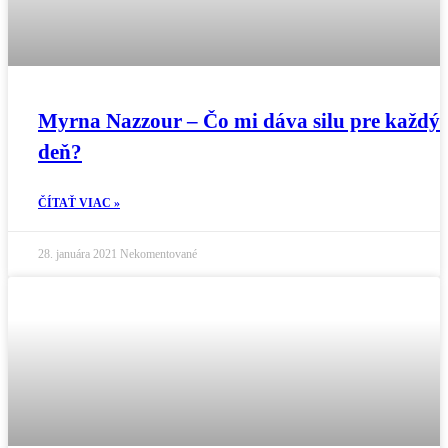
Myrna Nazzour – Čo mi dáva silu pre každý
deň?
ČÍTAŤ VIAC »
28. januára 2021
Nekomentované