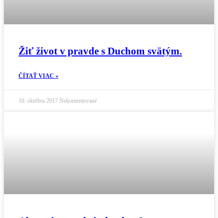
Žiť život v pravde s Duchom svätým.
ČÍTAŤ VIAC »
10. októbra 2017
Nekomentované