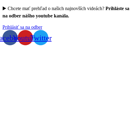
▶️ Chcete mať prehľad o našich najnovších videách?
Prihláste sa
na odber nášho youtube kanála.
Prihlásiť sa na odber
acebook
Youtube
Twitter