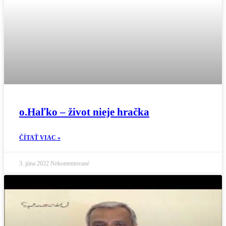
o.Haľko – život nieje hračka
ČÍTAŤ VIAC »
3. júna 2022
Nekomentované