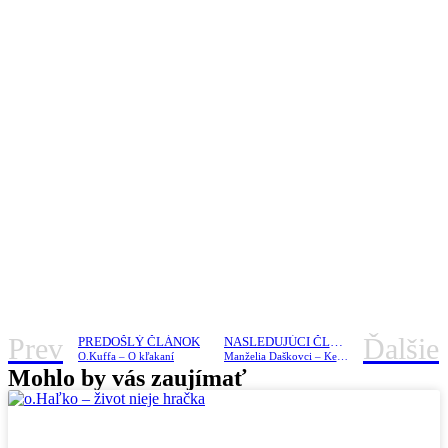
Prev
Ďalšie
PREDOŠLÝ ČLÁNOK
NASLEDUJÚCI ČLÁNOK
O.Kuffa – O kľakaní
Manželia Daškovci – Kedy sa kresťanom dýcha ľahšie?
Mohlo by vás zaujímať