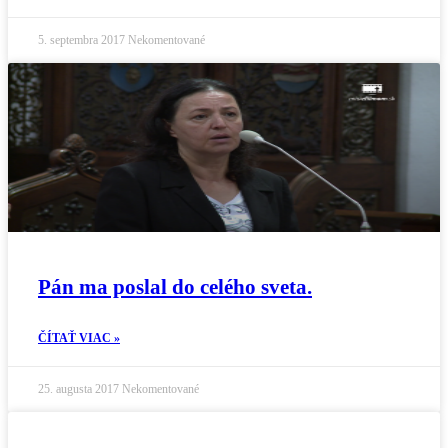
5. septembra 2017
Nekomentované
Pán ma poslal do celého sveta.
ČÍTAŤ VIAC »
25. augusta 2017
Nekomentované