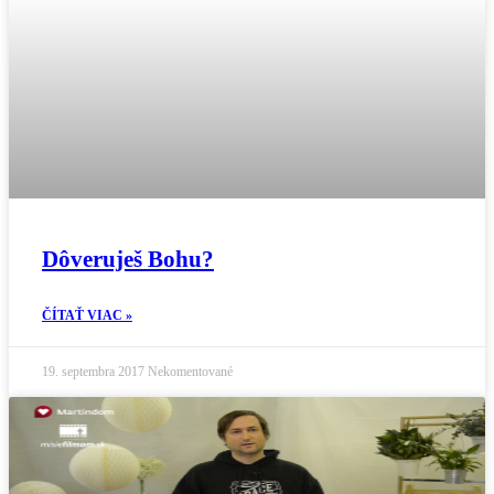
Dôveruješ Bohu?
ČÍTAŤ VIAC »
19. septembra 2017
Nekomentované