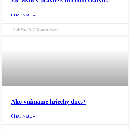
Žiť život v pravde s Duchom svätým.
ČÍTAŤ VIAC »
10. októbra 2017
Nekomentované
Ako vnímame hriechy dnes?
ČÍTAŤ VIAC »