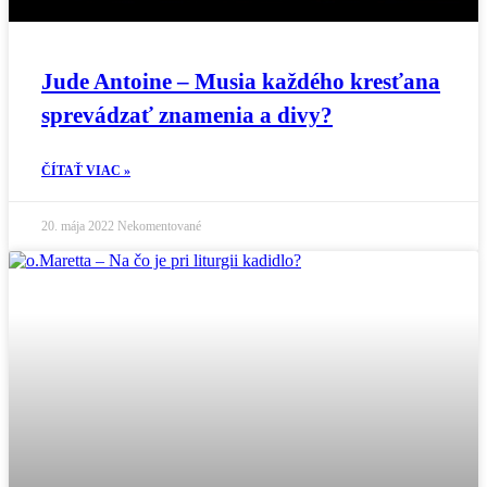
Jude Antoine – Musia každého kresťana
sprevádzať znamenia a divy?
ČÍTAŤ VIAC »
20. mája 2022
Nekomentované