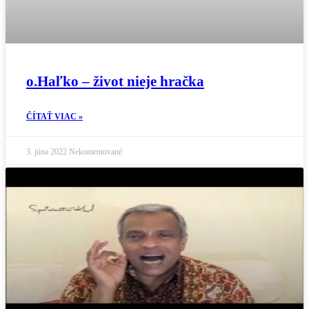
o.Haľko – život nieje hračka
ČÍTAŤ VIAC »
3. júna 2022
Nekomentované