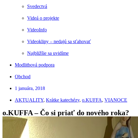
Svedectvá
Videá o projekte
VideoInfo
Videoklipy – nedajú sa sťahovať
Najbližšie sa uvidíme
Modlitbová podpora
Obchod
1 januára, 2018
AKTUALITY
,
Krátke katechézy
,
o.KUFFA
,
VIANOCE
o.KUFFA – Čo si priať do nového roka?