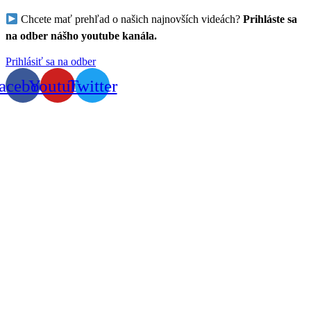
Chcete mať prehľad o našich najnovších videách?
Prihláste sa
na odber nášho youtube kanála.
Prihlásiť sa na odber
acebook
Youtube
Twitter