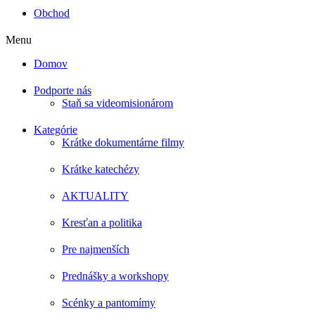
Obchod
Menu
Domov
Podporte nás
Staň sa videomisionárom
Kategórie
Krátke dokumentárne filmy
Krátke katechézy
AKTUALITY
Kresťan a politika
Pre najmenších
Prednášky a workshopy
Scénky a pantomímy