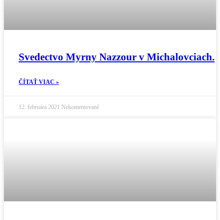
Svedectvo Myrny Nazzour v Michalovciach.
ČÍTAŤ VIAC »
12. februára 2021
Nekomentované