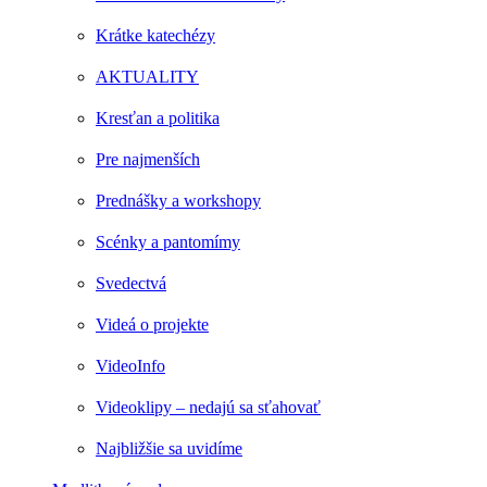
Krátke katechézy
AKTUALITY
Kresťan a politika
Pre najmenších
Prednášky a workshopy
Scénky a pantomímy
Svedectvá
Videá o projekte
VideoInfo
Videoklipy – nedajú sa sťahovať
Najbližšie sa uvidíme