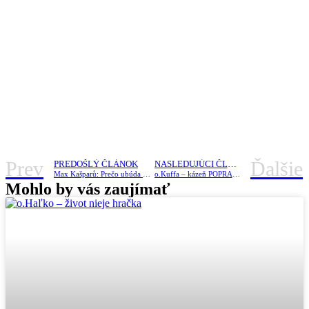
Prev
Ďalšie
PREDOŠLÝ ČLÁNOK
NASLEDUJÚCI ČLÁNOK
Max Kašparů: Prečo ubúda kresťanov
o.Kuffa – kázeň POPRAD 2017
Mohlo by vás zaujímať