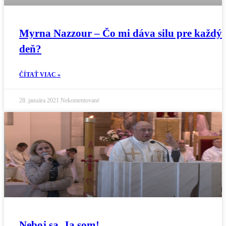
Myrna Nazzour – Čo mi dáva silu pre každý
deň?
ČÍTAŤ VIAC »
28. januára 2021
Nekomentované
Neboj sa, Ja som!