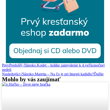
Prev
Predošlý článok
o.Kodet – krátke zamyslenie k 4.veľkonočnej
nedeli
Nasledujúci článok
o.Maretta – Na čo je pri liturgii kadidlo?
Ďalšie
Mohlo by vás zaujímať