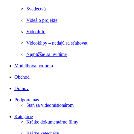
Svedectvá
Videá o projekte
VideoInfo
Videoklipy – nedajú sa sťahovať
Najbližšie sa uvidíme
Modlitbová podpora
Obchod
Domov
Podporte nás
Staň sa videomisionárom
Kategórie
Krátke dokumentárne filmy
Krátke katechézy