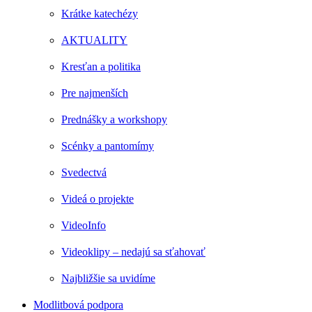
Krátke katechézy
AKTUALITY
Kresťan a politika
Pre najmenších
Prednášky a workshopy
Scénky a pantomímy
Svedectvá
Videá o projekte
VideoInfo
Videoklipy – nedajú sa sťahovať
Najbližšie sa uvidíme
Modlitbová podpora