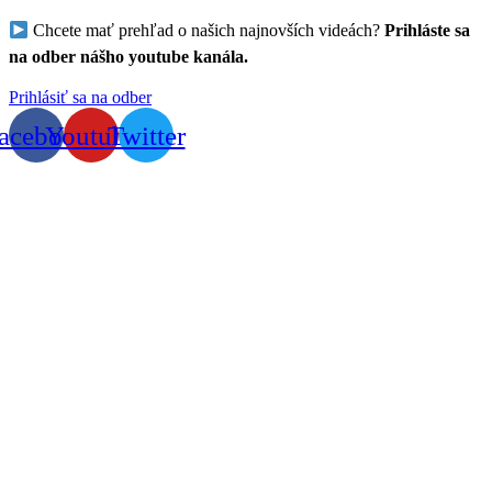
Chcete mať prehľad o našich najnovších videách?
Prihláste sa
na odber nášho youtube kanála.
Prihlásiť sa na odber
acebook
Youtube
Twitter