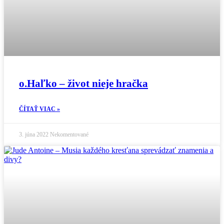
o.Haľko – život nieje hračka
ČÍTAŤ VIAC »
3. júna 2022
Nekomentované