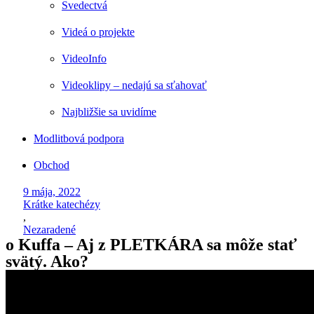
Svedectvá
Videá o projekte
VideoInfo
Videoklipy – nedajú sa sťahovať
Najbližšie sa uvidíme
Modlitbová podpora
Obchod
9 mája, 2022
Krátke katechézy
,
Nezaradené
o Kuffa – Aj z PLETKÁRA sa môže stať
svätý. Ako?