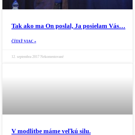
Tak ako ma On poslal, Ja posielam Vás…
ČÍTAŤ VIAC »
12. septembra 2017
Nekomentované
V modlitbe máme veľkú silu.