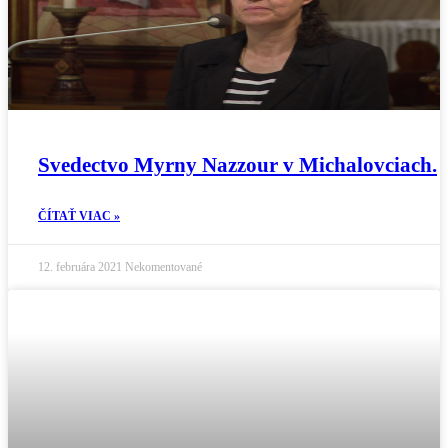
Svedectvo Myrny Nazzour v Michalovciach.
ČÍTAŤ VIAC »
12. februára 2021
Nekomentované