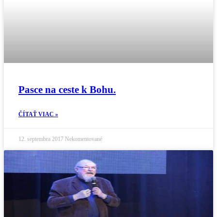
Pasce na ceste k Bohu.
ČÍTAŤ VIAC »
12. septembra 2017
Nekomentované