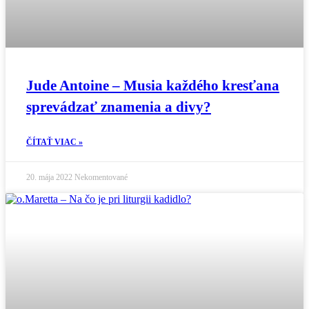
Jude Antoine – Musia každého kresťana
sprevádzať znamenia a divy?
ČÍTAŤ VIAC »
20. mája 2022
Nekomentované