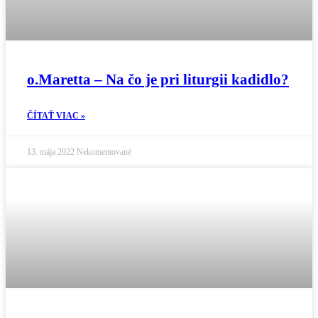
o.Maretta – Na čo je pri liturgii kadidlo?
ČÍTAŤ VIAC »
13. mája 2022
Nekomentované