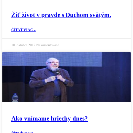
Žiť život v pravde s Duchom svätým.
ČÍTAŤ VIAC »
10. októbra 2017
Nekomentované
Ako vnímame hriechy dnes?