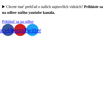
▶️ Chcete mať prehľad o našich najnovších videách?
Prihláste sa
na odber nášho youtube kanála.
Prihlásiť sa na odber
acebook
Youtube
Twitter