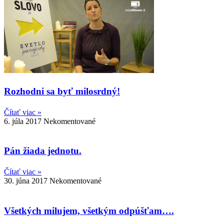
Rozhodni sa byť milosrdný!
Čítať viac »
6. júla 2017
Nekomentované
Pán žiada jednotu.
Čítať viac »
30. júna 2017
Nekomentované
Všetkých milujem, všetkým odpúšťam….