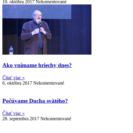
10. októbra 2017
Nekomentované
Ako vnímame hriechy dnes?
Čítať viac »
6. októbra 2017
Nekomentované
Počúvame Ducha svätého?
Čítať viac »
28. septembra 2017
Nekomentované