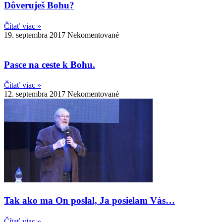
Dôveruješ Bohu?
Čítať viac »
19. septembra 2017
Nekomentované
Pasce na ceste k Bohu.
Čítať viac »
12. septembra 2017
Nekomentované
Tak ako ma On poslal, Ja posielam Vás…
Čítať viac »