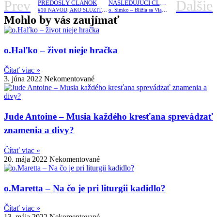
Prev
Ďalšie
PREDOŠLÝ ČLÁNOK
NASLEDUJÚCI ČLÁNOK
#10 NÁVOD, AKO SLÚŽIŤ BOHU /Duchovná obnova s P. Kodetom/
o. Šimko – Blížia sa Vianoce /z archívu/
Mohlo by vás zaujímať
o.Haľko – život nieje hračka
Čítať viac »
3. júna 2022
Nekomentované
Jude Antoine – Musia každého kresťana sprevádzať
znamenia a divy?
Čítať viac »
20. mája 2022
Nekomentované
o.Maretta – Na čo je pri liturgii kadidlo?
Čítať viac »
13. mája 2022
Nekomentované