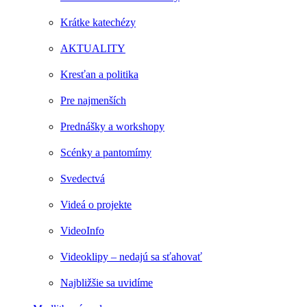
Krátke katechézy
AKTUALITY
Kresťan a politika
Pre najmenších
Prednášky a workshopy
Scénky a pantomímy
Svedectvá
Videá o projekte
VideoInfo
Videoklipy – nedajú sa sťahovať
Najbližšie sa uvidíme