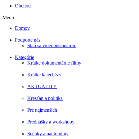
Obchod
Menu
Domov
Podporte nás
Staň sa videomisionárom
Kategórie
Krátke dokumentárne filmy
Krátke katechézy
AKTUALITY
Kresťan a politika
Pre najmenších
Prednášky a workshopy
Scénky a pantomímy