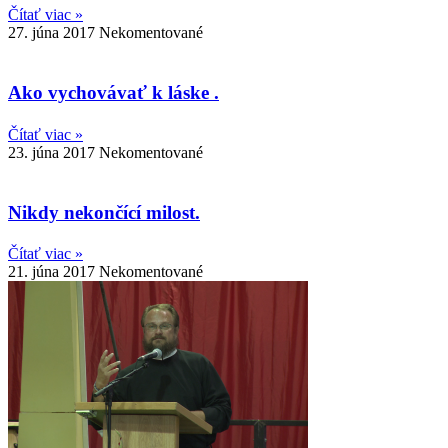
Čítať viac »
27. júna 2017
Nekomentované
Ako vychovávať k láske .
Čítať viac »
23. júna 2017
Nekomentované
Nikdy nekončící milost.
Čítať viac »
21. júna 2017
Nekomentované