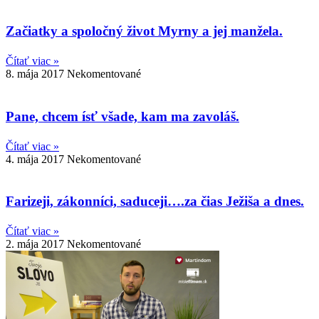
Začiatky a spoločný život Myrny a jej manžela.
Čítať viac »
8. mája 2017
Nekomentované
Pane, chcem ísť všade, kam ma zavoláš.
Čítať viac »
4. mája 2017
Nekomentované
Farizeji, zákonníci, saduceji….za čias Ježiša a dnes.
Čítať viac »
2. mája 2017
Nekomentované