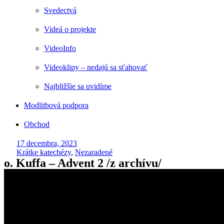
Svedectvá
Videá o projekte
VideoInfo
Videoklipy – nedajú sa sťahovať
Najbližšie sa uvidíme
Modlitbová podpora
Obchod
17 decembra, 2023
Krátke katechézy
,
Nezaradené
o. Kuffa – Advent 2 /z archívu/