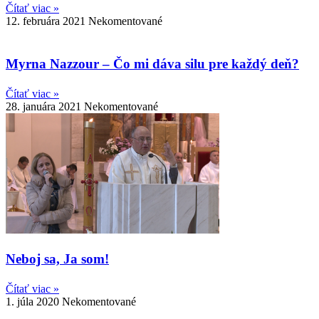
Čítať viac »
12. februára 2021
Nekomentované
Myrna Nazzour – Čo mi dáva silu pre každý deň?
Čítať viac »
28. januára 2021
Nekomentované
Neboj sa, Ja som!
Čítať viac »
1. júla 2020
Nekomentované