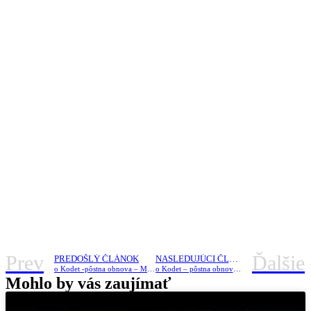
Prev
Ďalšie
PREDOŠLÝ ČLÁNOK
NASLEDUJÚCI ČLÁNOK
o Kodet -pôstna obnova – Modlitba pôst a almužna
o Kodet – pôstna obnova – Rozhovor so Samaritánkou
Mohlo by vás zaujímať