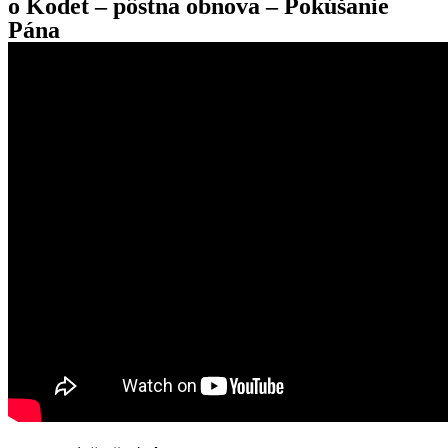
o Kodet – pôstna obnova – Pokúšanie
Pána