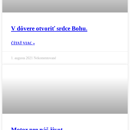
V dôvere otvoriť srdce Bohu.
ČÍTAŤ VIAC »
1. augusta 2021
Nekomentované
Motor pre náš život.