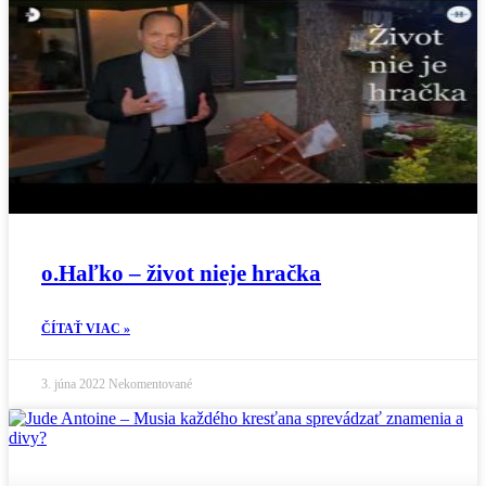
o.Haľko – život nieje hračka
ČÍTAŤ VIAC »
3. júna 2022
Nekomentované