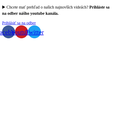
▶️ Chcete mať prehľad o našich najnovších videách?
Prihláste sa
na odber nášho youtube kanála.
Prihlásiť sa na odber
acebook
Youtube
Twitter