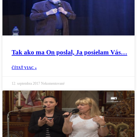
Tak ako ma On poslal, Ja posielam Vás…
ČÍTAŤ VIAC »
12. septembra 2017
Nekomentované