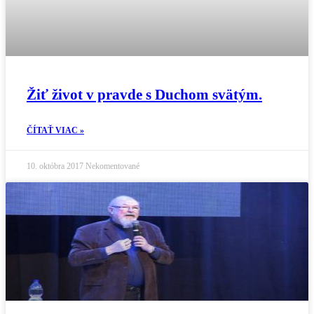
Žiť život v pravde s Duchom svätým.
ČÍTAŤ VIAC »
10. októbra 2017
Nekomentované