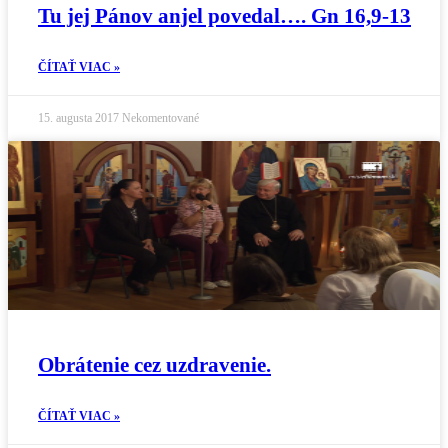
Tu jej Pánov anjel povedal…. Gn 16,9-13
ČÍTAŤ VIAC »
15. augusta 2017
Nekomentované
Obrátenie cez uzdravenie.
ČÍTAŤ VIAC »