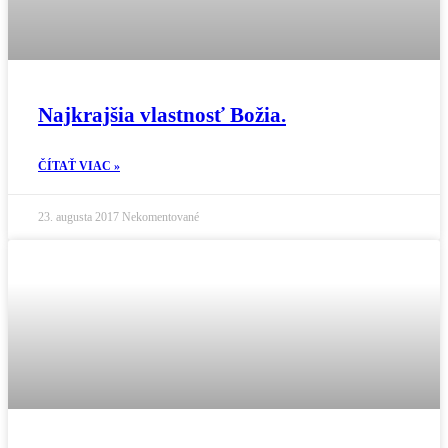
Najkrajšia vlastnosť Božia.
ČÍTAŤ VIAC »
23. augusta 2017
Nekomentované