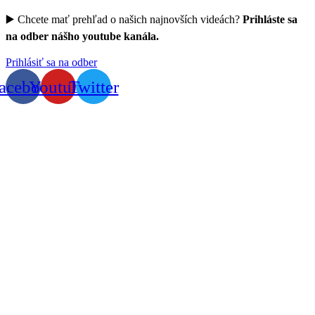
▶️ Chcete mať prehľad o našich najnovších videách?
Prihláste sa
na odber nášho youtube kanála.
Prihlásiť sa na odber
acebook
Youtube
Twitter