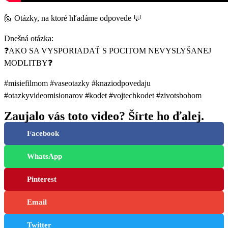
🙋 Otázky, na ktoré hľadáme odpovede 💬
Dnešná otázka:
❓AKO SA VYSPORIADAŤ S POCITOM NEVYSLYŠANEJ
MODLITBY❓
#misiefilmom #vaseotazky #knaziodpovedaju
#otazkyvideomisionarov #kodet #vojtechkodet #zivotsbohom
Zaujalo vás toto video? Šírte ho ďalej.
Facebook
WhatsApp
Pinterest
Email
Twitter