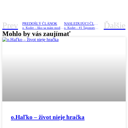
Prev
Ďalšie
PREDOŠLÝ ČLÁNOK
NASLEDUJÚCI ČLÁNOK
o. Kodet – Ako sa mám modliť, aby som bol počas dňa ochranený pred zlým?
o. Kodet – #1 Tajomstvo Krista v nás /prednáška/
Mohlo by vás zaujímať
o.Haľko – život nieje hračka