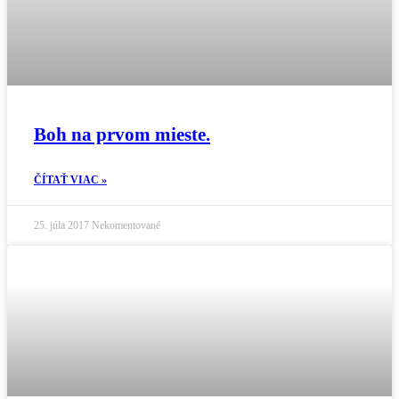
Boh na prvom mieste.
ČÍTAŤ VIAC »
25. júla 2017
Nekomentované