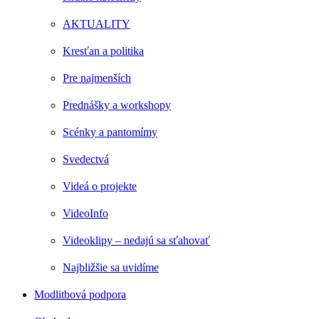
AKTUALITY
Kresťan a politika
Pre najmenších
Prednášky a workshopy
Scénky a pantomímy
Svedectvá
Videá o projekte
VideoInfo
Videoklipy – nedajú sa sťahovať
Najbližšie sa uvidíme
Modlitbová podpora