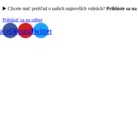
▶️ Chcete mať prehľad o našich najnovších videách?
Prihláste sa na
Prihlásiť sa na odber
acebook
Youtube
Twitter