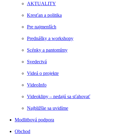
AKTUALITY
Kresťan a politika
Pre najmenších
Prednášky a workshopy
Scénky a pantomímy
Svedectvá
Videá o projekte
VideoInfo
Videoklipy – nedajú sa sťahovať
Najbližšie sa uvidíme
Modlitbová podpora
Obchod