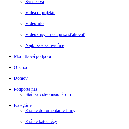
Svedectvá
Videá o projekte
VideoInfo
Videoklipy – nedajú sa sťahovať
Najbližšie sa uvidíme
Modlitbová podpora
Obchod
Domov
Podporte nás
Staň sa videomisionárom
Kategórie
Krátke dokumentárne filmy
Krátke katechézy