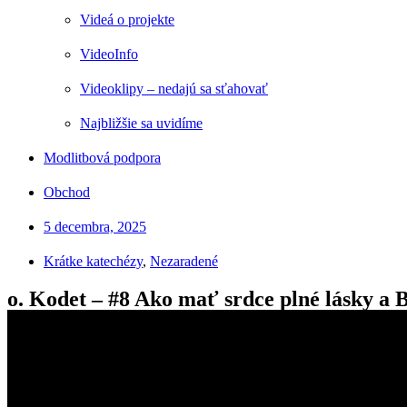
Videá o projekte
VideoInfo
Videoklipy – nedajú sa sťahovať
Najbližšie sa uvidíme
Modlitbová podpora
Obchod
5 decembra, 2025
Krátke katechézy
,
Nezaradené
o. Kodet – #8 Ako mať srdce plné lásky a 