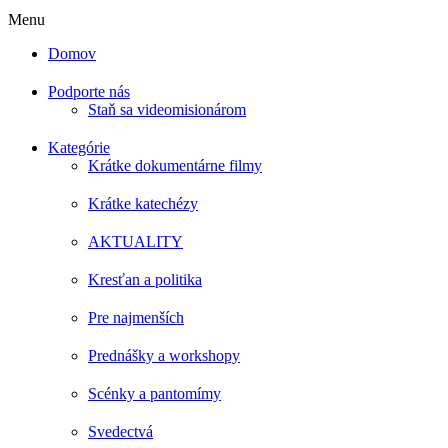
Menu
Domov
Podporte nás
Staň sa videomisionárom
Kategórie
Krátke dokumentárne filmy
Krátke katechézy
AKTUALITY
Kresťan a politika
Pre najmenších
Prednášky a workshopy
Scénky a pantomímy
Svedectvá